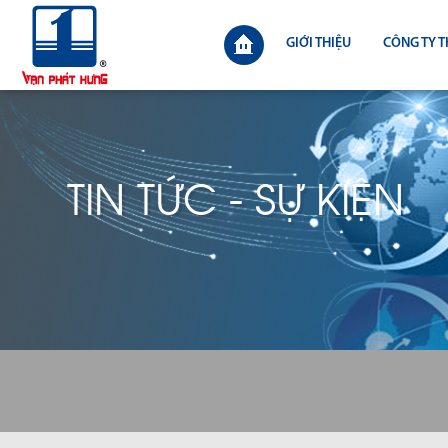
GIỚI THIỆU
CÔNG TY T
TIN TỨC - SỰ KIỆN