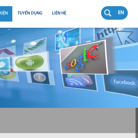
EN
KIỆN
TUYỂN DỤNG
LIÊN HỆ
RƯỜNG
N
TY
CH