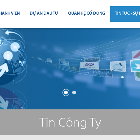
HÀNH VIÊN
DỰ ÁN ĐẦU TƯ
QUAN HỆ CỔ ĐÔNG
TIN TỨC - SỰ 
CÔNG BỐ THÔNG TIN
TIN THỊ T
ĐẠI HỘI ĐỒNG CỔ ĐÔNG
TIN DỰ Á
BÁO CÁO THƯỜNG NIÊN
TIN CÔNG 
BÁO CÁO TÀI CHÍNH
BÁO CÁO QUẢN TRỊ CÔNG TY
ĐIỀU LỆ - QUY CHẾ - BẢN CÁO BẠ
Tin Công Ty