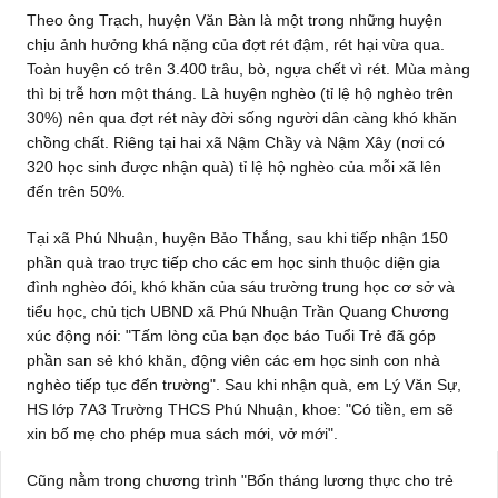
Theo ông Trạch, huyện Văn Bàn là một trong những huyện
chịu ảnh hưởng khá nặng của đợt rét đậm, rét hại vừa qua.
Toàn huyện có trên 3.400 trâu, bò, ngựa chết vì rét. Mùa màng
thì bị trễ hơn một tháng. Là huyện nghèo (tỉ lệ hộ nghèo trên
30%) nên qua đợt rét này đời sống người dân càng khó khăn
chồng chất. Riêng tại hai xã Nậm Chầy và Nậm Xây (nơi có
320 học sinh được nhận quà) tỉ lệ hộ nghèo của mỗi xã lên
đến trên 50%.
Tại xã Phú Nhuận, huyện Bảo Thắng, sau khi tiếp nhận 150
phần quà trao trực tiếp cho các em học sinh thuộc diện gia
đình nghèo đói, khó khăn của sáu trường trung học cơ sở và
tiểu học, chủ tịch UBND xã Phú Nhuận Trần Quang Chương
xúc động nói: "Tấm lòng của bạn đọc báo Tuổi Trẻ đã góp
phần san sẻ khó khăn, động viên các em học sinh con nhà
nghèo tiếp tục đến trường". Sau khi nhận quà, em Lý Văn Sự,
HS lớp 7A3 Trường THCS Phú Nhuận, khoe: "Có tiền, em sẽ
xin bố mẹ cho phép mua sách mới, vở mới".
Cũng nằm trong chương trình "Bốn tháng lương thực cho trẻ