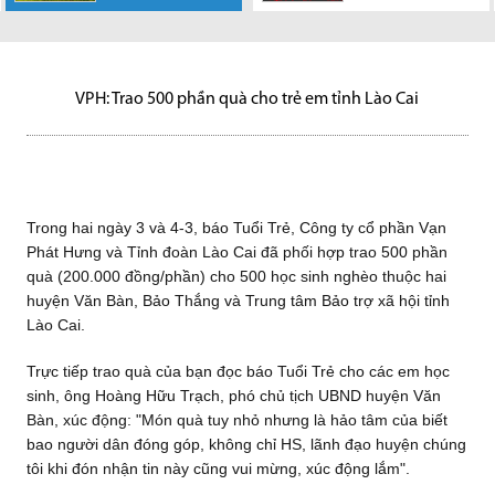
và 4-3, báo Tuổi
Ngày 09-09-2009
Trao tặng
Trẻ, Công ty cổ phần Vạn Phát
tại Sở giao dịch chứng khoán
500.000.000đ cho Quỹ hỗ trợ
Hưng và Tỉnh...
Thành phố Hồ Chí Minh đã diển
công nhân TPHCM Nhằm ủng
ra...
hộ chủ trương...
VPH: Trao 500 phần quà cho trẻ em tỉnh Lào Cai
Trong hai ngày 3 và 4-3, báo Tuổi Trẻ, Công ty cổ phần Vạn
Phát Hưng và Tỉnh đoàn Lào Cai đã phối hợp trao 500 phần
quà (200.000 đồng/phần) cho 500 học sinh nghèo thuộc hai
huyện Văn Bàn, Bảo Thắng và Trung tâm Bảo trợ xã hội tỉnh
Lào Cai.
Trực tiếp trao quà của bạn đọc báo Tuổi Trẻ cho các em học
sinh, ông Hoàng Hữu Trạch, phó chủ tịch UBND huyện Văn
Bàn, xúc động: "Món quà tuy nhỏ nhưng là hảo tâm của biết
bao người dân đóng góp, không chỉ HS, lãnh đạo huyện chúng
tôi khi đón nhận tin này cũng vui mừng, xúc động lắm".