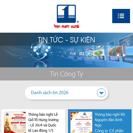
EN
TIN TỨC - SỰ KIỆN
Tin Công Ty
Danh sách tin 2026
Thông báo nghỉ Lễ
Thông báo nghỉ Tết
Giỗ Tổ Hùng Vương
Nguyên đán Bính
- Lễ 30/4 và Quốc
Ngọ
Công ty Cổ phần
tế Lao động 1/5