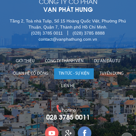
CÔNG TY CỔ PHẦN
VẠN PHÁT HƯNG
Tầng 2, Toà nhà Tulip, Số 15 Hoàng Quốc Việt, Phường Phú
Thuận, Quận 7, Thành phố Hồ Chí Minh.
|
(028) 3785 0011
(028) 3785 8888
contact@vanphathung.com.vn
GIỚI THIỆU
CÔNG TY THÀNH VIÊN
DỰ ÁN ĐẦU TƯ
QUAN HỆ CỔ ĐÔNG
TIN TỨC - SỰ KIỆN
TUYỂN DỤNG
LIÊN HỆ
028 3785 0011