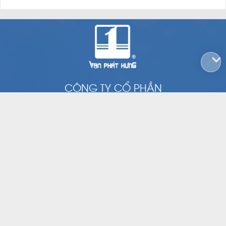
CÔNG TY CỔ PHẦN
VẠN PHÁT HƯNG
Tầng 2, Toà nhà Tulip, Số 15 Hoàng Quốc Việt, Phường Phú
Thuận, Quận 7, Thành phố Hồ Chí Minh.
|
(028) 3785 0011
(028) 3785 8888
contact@vanphathung.com.vn
GIỚI THIỆU
CÔNG TY THÀNH VIÊN
DỰ ÁN ĐẦU TƯ
QUAN HỆ CỔ ĐÔNG
TIN TỨC - SỰ KIỆN
TUYỂN DỤNG