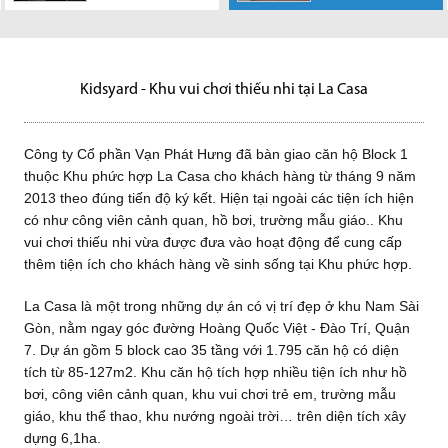
trên
Phát Hưng chính
Ngày 26-04-2016,
Vạn Phát Hưng
Sáng ngày 13-2-
Vạn Phát Hưng
hộ trên dưới 1 tỷ
Vạn Phát Hưng
Tài Nguyên Môi
bếp)
Vnexpress.net tại đâyLa Casa
thức mở bán Căn hộ Hoàng
tại Khách sạn Crystal Palace –
chân thành cảm ơn sự hợp tác
2018 tại trường Đại học Bạc
đã bàn giao căn hộ Block 1
đồng đang dần trở nên khan
Công ty Cổ phần Vạn Phát
chân thành cảm ơn sự hợp tác
Trường TP.HCM
là một trong những dự án có
Quốc Việt. Quy trình...
C17/1/2 Nguyễn Lương Bằng,
của Quý khách...
Liêu, tỉnh Bạc Liêu, Quỹ Thời...
thuộc Khu phức hợp La...
hiếm tại thị...
Dự án Nhơn Đức tọa lạc tại Xã
Hưng, chủ đầu tư các dự án
của Quý khách...
vị...
Phú Mỹ...
Nhơn Đức, Huyện Nhà Bè, TP.
BĐS tại TP.HCM với...
HCM với...
Kidsyard - Khu vui chơi thiếu nhi tại La Casa
Công ty Cổ phần Vạn Phát Hưng đã bàn giao căn hộ Block 1
thuộc Khu phức hợp La Casa cho khách hàng từ tháng 9 năm
2013 theo đúng tiến độ ký kết. Hiện tại ngoài các tiện ích hiện
có như công viên cảnh quan, hồ bơi, trường mẫu giáo.. Khu
vui chơi thiếu nhi vừa được đưa vào hoạt động để cung cấp
thêm tiện ích cho khách hàng về sinh sống tại Khu phức hợp.
La Casa là một trong những dự án có vị trí đẹp ở khu Nam Sài
Gòn, nằm ngay góc đường Hoàng Quốc Việt - Đào Trí, Quận
7. Dự án gồm 5 block cao 35 tầng với 1.795 căn hộ có diện
tích từ 85-127m2. Khu căn hộ tích hợp nhiều tiện ích như hồ
bơi, công viên cảnh quan, khu vui chơi trẻ em, trường mẫu
giáo, khu thể thao, khu nướng ngoài trời… trên diện tích xây
dựng 6,1ha.