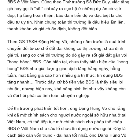
BĐS ở Việt Nam. Cũng theo Thứ trưởng Đỗ Đức Duy, việc tăng
giá hay gọi là "sốt" chỉ xảy ra cục bộ ở những dự án có vị trí
đẹp, hạ tầng hoàn thiện, bảo đảm tiến độ và đặc biệt là chủ
đầu tư uy tín. Nhìn chung toàn thị trường là dấu hiệu ấm lên,
thanh khoản và giá cả ổn định, không đột biến.
Theo GS.TSKH Đặng Hùng Võ, những năm trước là quá trình
chuyển đổi từ cơ chế đất đai không có thị trường, chưa định
giá trị, sang cơ chế thị trường do đó gây ra sốt giá đất gắn với
"bong bóng" BĐS. Còn hiện tại, chưa thấy biểu hiện của "bong
bóng" BĐS như giá, lượng giao dịch tăng hằng ngày, hằng
tuần, mặt bằng giá cao hơn nhiều giá trị thực; tín dụng BĐS
tăng nhanh… Trước đây, cứ bỏ tiền vào BĐS là thấy siêu lợi
nhuận, nhưng hiện nay, khả năng sinh lời như vậy không còn
và đòi hỏi phải có tính toán chuyên nghiệp.
Để thị trường phát triển tốt hơn, ông Đặng Hùng Võ cho rằng,
khi đã mở chính sách cho người nước ngoài sở hữu nhà ở tại
Việt Nam, có thể tiếp tục mở chính sách cho phép thế chấp
BĐS ở Việt Nam cho các tổ chức tín dụng nước ngoài. Đây là
cách tiếp cận vốn trung - dài hạn tốt nhất, ông Đặng Hùng Võ