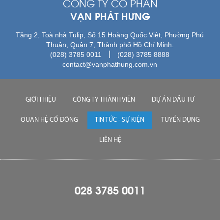
CÔNG TY CỔ PHẦN
VẠN PHÁT HƯNG
Tầng 2, Toà nhà Tulip, Số 15 Hoàng Quốc Việt, Phường Phú
Thuận, Quận 7, Thành phố Hồ Chí Minh.
|
(028) 3785 0011
(028) 3785 8888
contact@vanphathung.com.vn
GIỚI THIỆU
CÔNG TY THÀNH VIÊN
DỰ ÁN ĐẦU TƯ
QUAN HỆ CỔ ĐÔNG
TIN TỨC - SỰ KIỆN
TUYỂN DỤNG
LIÊN HỆ
028 3785 0011