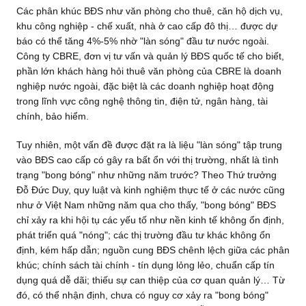
Các phân khúc BĐS như văn phòng cho thuê, căn hộ dịch vụ,
khu công nghiệp - chế xuất, nhà ở cao cấp đô thị… được dự
báo có thể tăng 4%-5% nhờ "làn sóng" đầu tư nước ngoài.
Công ty CBRE, đơn vị tư vấn và quản lý BĐS quốc tế cho biết,
phần lớn khách hàng hỏi thuê văn phòng của CBRE là doanh
nghiệp nước ngoài, đặc biệt là các doanh nghiệp hoạt động
trong lĩnh vực công nghệ thông tin, điện tử, ngân hàng, tài
chính, bảo hiểm.
Tuy nhiên, một vấn đề được đặt ra là liệu "làn sóng" tập trung
vào BĐS cao cấp có gây ra bất ổn với thị trường, nhất là tình
trạng "bong bóng" như những năm trước? Theo Thứ trưởng
Đỗ Đức Duy, quy luật và kinh nghiệm thực tế ở các nước cũng
như ở Việt Nam những năm qua cho thấy, "bong bóng" BĐS
chỉ xảy ra khi hội tụ các yếu tố như nền kinh tế không ổn định,
phát triển quá "nóng"; các thị trường đầu tư khác không ổn
định, kém hấp dẫn; nguồn cung BĐS chênh lệch giữa các phân
khúc; chính sách tài chính - tín dụng lỏng lẻo, chuẩn cấp tín
dụng quá dễ dãi; thiếu sự can thiệp của cơ quan quản lý… Từ
đó, có thể nhận định, chưa có nguy cơ xảy ra "bong bóng"