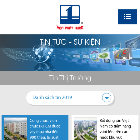
EN
TIN TỨC - SỰ KIỆN
Tin Thị Trường
Danh sách tin 2019
Công chức, viên
HoREA đề xuất cho
Khẩn trương tháo
Bất động sản Việt
Phó Thủ Tướng yêu
Các yếu tố cơ bản
chức TP.HCM được
chuyển đổi đất
gỡ dứt điểm 116
Nam có tiềm năng
cầu nghiên cứu
định hình bất động
vay mua nhà đến
nông nghiệp sang
dự án bất động sản
vượt lên trên các
cấp “sổ đỏ” cho
sản năm 2023
Theo Colliers,
900 triệu, lãi suất
đất ở rồi tách thửa
ở TP.HCM
nước khu vực
condotel, officetel