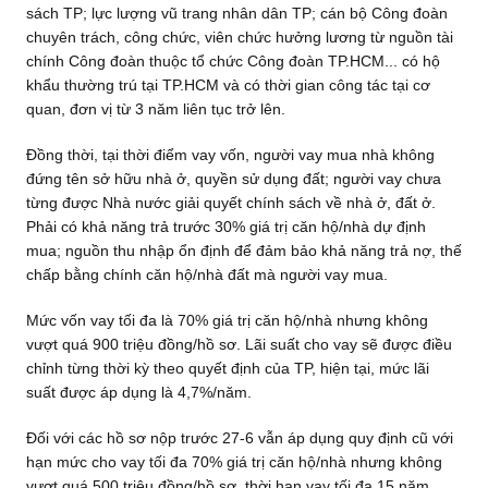
sách TP; lực lượng vũ trang nhân dân TP; cán bộ Công đoàn
chuyên trách, công chức, viên chức hưởng lương từ nguồn tài
chính Công đoàn thuộc tổ chức Công đoàn TP.HCM... có hộ
khẩu thường trú tại TP.HCM và có thời gian công tác tại cơ
quan, đơn vị từ 3 năm liên tục trở lên.
Đồng thời, tại thời điểm vay vốn, người vay mua nhà không
đứng tên sở hữu nhà ở, quyền sử dụng đất; người vay chưa
từng được Nhà nước giải quyết chính sách về nhà ở, đất ở.
Phải có khả năng trả trước 30% giá trị căn hộ/nhà dự định
mua; nguồn thu nhập ổn định để đảm bảo khả năng trả nợ, thế
chấp bằng chính căn hộ/nhà đất mà người vay mua.
Mức vốn vay tối đa là 70% giá trị căn hộ/nhà nhưng không
vượt quá 900 triệu đồng/hồ sơ. Lãi suất cho vay sẽ được điều
chỉnh từng thời kỳ theo quyết định của TP, hiện tại, mức lãi
suất được áp dụng là 4,7%/năm.
Đối với các hồ sơ nộp trước 27-6 vẫn áp dụng quy định cũ với
hạn mức cho vay tối đa 70% giá trị căn hộ/nhà nhưng không
vượt quá 500 triệu đồng/hồ sơ, thời hạn vay tối đa 15 năm.