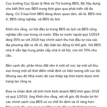
Cục trưởng Cục Quản lý Nhà và Thị trường BĐS, Bộ Xây dựng
cho biết lĩnh vực BĐS trong thời gian qua phát triển rất đa
dạng. Có 3 loại hình BĐS đang được quan tâm, đó là: BĐS nhà
ở, BĐS công nghiệp, và BĐS du lịch.
Khởi cho rằng, cơ hội đầu tư trong BĐS du lịch và BĐS công
nghiệp vẫn cao trong cả nước. Đầu tư nước ngoài quý 1/2019
tăng 35% so với 2018 hay chính sách thu hút đầu tư của các
địa phương đặt ra rất rõ; đặc biệt tác động từ thế giới. Với BĐS
nhà ở vẫn tập trung phân cấp nhà ở xã hội, còn tới 70% nhu
cầu.
Bên cạnh đó, phân khúc đất nền ở một số nơi, tại một số khu
vực trong một số thời điểm nhất định có hiện tượng sốt cục bộ.
Nhưng sau đó Nhà nước đó can thiệp kịp thời tránh được tình
trạng lan rộng ra.
Đưa ra nhận định về tình hình kinh doanh BĐS thời gian 2018
và quý 1/2019, ông Khởi cho rằng, xét về góc độ thuận lợi thì
các chính sách của BĐS có cơ chế ổn định và rõ ràng hơn.
Bên cạnh đó, các cơ quan Nhà nước đã quyết liệt hơn trong