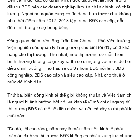
đầu tư BĐS nên các doanh nghiệp làm ăn chân chính, có chất
lượng. Ngoài ra, nguồn cung có đa dạng hơn trước chứ không
như thời điểm năm 2017, 2018 tập trung BĐS cao cấp, dẫn
đến tình trạng lo sợ bong bóng.
Đồng quan điểm trên, ông Trần Kim Chung – Phó Viện trưởng
Viện nghiên cứu quản lý Trung ương cho biết tới đây có 3 khả
năng cho thị trường: Thứ nhất, nếu thị trường cứ diễn biến
bình thường không có gì xảy ra thì sẽ đi ngang với mức độ hơi
điều chỉnh xuống. Thứ hai, sẽ có 3 nhóm BĐS nổi lên: BĐS
công nghiệp, BĐS cao cấp và siêu cao cấp, Nhà cho thuê ở
mức độ bình dân
Thứ ba, biến động kinh tế thế giới không thuận và Việt Nam chỉ
là người bị ảnh hưởng bởi nó, và kinh tế vĩ mô chỉ đi ngang thì
thị trường BĐS có thể sẽ điều chỉnh và nếu có xảy ra thì phải là
cuối năm.
"Do đó, tôi cho rằng, năm nay là một năm nền kinh tế phát
triển ổn định và thị trường BĐS không có nhiều xung lực nhưng