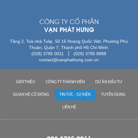
CÔNG TY CỔ PHẦN
VẠN PHÁT HƯNG
Tầng 2, Toà nhà Tulip, Số 15 Hoàng Quốc Việt, Phường Phú
Thuận, Quận 7, Thành phố Hồ Chí Minh.
|
(028) 3785 0011
(028) 3785 8888
contact@vanphathung.com.vn
GIỚI THIỆU
CÔNG TY THÀNH VIÊN
DỰ ÁN ĐẦU TƯ
QUAN HỆ CỔ ĐÔNG
TIN TỨC - SỰ KIỆN
TUYỂN DỤNG
LIÊN HỆ