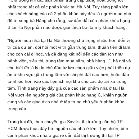
HCM trong khi các sản phẩm trung cấp đang hoạt động tốt
nhất trong tất cả các phân khúc tại Hà Nội. Tuy rằng phần lớn
các khách hàng của cả 2 phân khúc này đều là người mua nhà
để ở, song bà Hằng cho rằng, sự dẫn dắt của phân khúc hạng
B tại Hà Nội phần nào được giải thích bởi tâm lý khách hàng.
"Người mua nhà tại Hà Nội thường chú trọng nhiều hơn đến vị
trí của dự án, đòi hỏi một vị trí gần trung tâm, thuận tiện đi làm,
cho con cái đi học, và dễ dàng kết nối đến các tiện ích như
bệnh viện, siêu thị, trung tâm mua sắm, nhà hàng...", bà nói và
cho biết đó là lý do chủ đầu tư lựa chọn giữa việc phát triển dự
án ở khu vực gần trung tâm với chi phí đất cao hơn, hoặc đầu
tư nhiều hơn vào các tiện ích nội khu cho các dự án xa trung
tâm. Tình trạng này đẩy giá của các sản phẩm nhà ở tại Hà
Nội vượt lên ngưỡng giá của phân khúc hạng C, khiến nguồn
cung và các giao dịch nhà ở tập trung chủ yếu ở phân khúc
trung cấp.
Trong khi đó, theo chuyên gia Savills, thị trường căn hộ TP
HCM được thúc đẩy bởi nguồn cầu nhà ở lớn. Tuy nhiên, bên
cạnh phân khúc nhà ở giá rẻ dẫn dắt thị trường thì tại TP