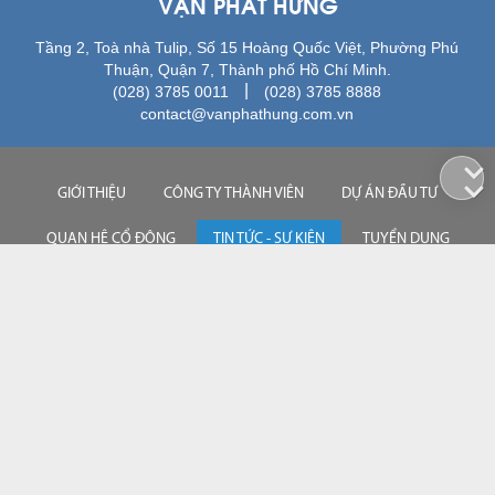
VẠN PHÁT HƯNG
Tầng 2, Toà nhà Tulip, Số 15 Hoàng Quốc Việt, Phường Phú
Thuận, Quận 7, Thành phố Hồ Chí Minh.
|
(028) 3785 0011
(028) 3785 8888
contact@vanphathung.com.vn
GIỚI THIỆU
CÔNG TY THÀNH VIÊN
DỰ ÁN ĐẦU TƯ
QUAN HỆ CỔ ĐÔNG
TIN TỨC - SỰ KIỆN
TUYỂN DỤNG
LIÊN HỆ
028 3785 0011