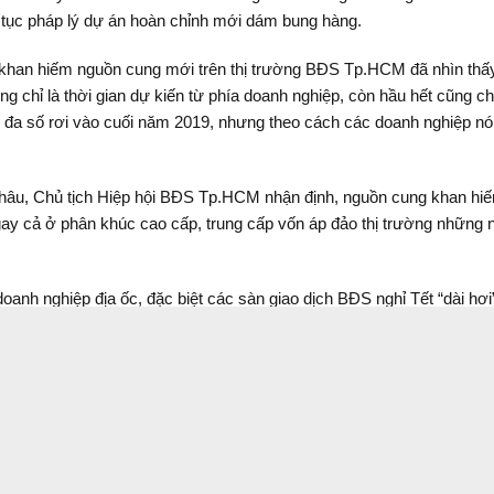
 tục pháp lý dự án hoàn chỉnh mới dám bung hàng.
 khan hiếm nguồn cung mới trên thị trường BĐS Tp.HCM đã nhìn thấ
g chỉ là thời gian dự kiến từ phía doanh nghiệp, còn hầu hết cũng ch
ng đa số rơi vào cuối năm 2019, nhưng theo cách các doanh nghiệp nó
hâu, Chủ tịch Hiệp hội BĐS Tp.HCM nhận định, nguồn cung khan hiếm 
ay cả ở phân khúc cao cấp, trung cấp vốn áp đảo thị trường những nă
anh nghiệp địa ốc, đặc biệt các sàn giao dịch BĐS nghỉ Tết “dài hơi
 doanh nghiệp, nếu cùng thời điểm năm ngoái, sau thời điểm nghỉ T
n hiện nay tình hình trái ngược hẳn. Không có dự án mới, hoặc có qu
trường nói chung.
 trường có nguồn cung mới, doanh nghiệp phát triển bền vững thì cần
i BĐS Tp.HCM và lãnh đạo Tp.HCM mới đây, rất nhiều doanh nghiệp đ
thị trường BĐS phát triển thông thoáng. Những đề xuất này đã được 