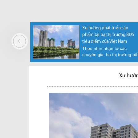
lãi suất
Phó Thủ Tướng yêu cầu nghiên
Xu hướng phát triển sản
i xuống 3-
cứu cấp “sổ đỏ” cho condotel,
phẩm tại ba thị trường BĐS
officetel
tiêu điểm của Việt Nam
sản
Văn phòng chính phủ phát đi
Theo nhìn nhận từ các
n bản gửi
thông báo số 33/TB-VPCP
chuyên gia, ba thị trường bấ
ủ...
truyền đạt ý kiến kết...
động sản (BĐS) nhà ở...
Xu hướn