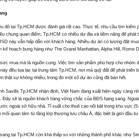
ang
ệu đô tại Tp.HCM được đánh giá rất cao. Thực tế, nhu cầu tìm kiếm p
u chung quan điểm, Tp.HCM có nhiều dư địa và tiềm năng để phát t
USD này vẫn hấp dẫn với khách hàng. Nhiều dự án có lượng đặt mua
lên kế hoạch bung hàng như The Grand Manhattan, Alpha Hill, Rome
 là sức mua mà là nguồn cung. Việc tìm sản phẩm phù hợp cho nhóm
y đều tọa lạc tại trung tâm Tp.HCM, nơi mà quỹ đất để phát triển bị
n thật sự không nhiều, trong đó một số dự án cũng đã bán hết.
Savills Tp.HCM nhận định, Việt Nam đang xuất hiện ngày càng nhiều
. Đây sẽ là nguồn khách hàng vững chắc của BĐS hạng sang. Ngoài 
ớc ngoài sở hữu nhà. Tỉ suất cho thuê cao nổi bật trong khu vực (5
mối quan tâm từ tầng lớp thượng lưu châu Á, đặc biệt là giới đầu 
 sang tại Tp.HCM còn khá thấp so với những thành phố khác như S