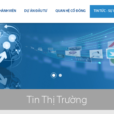
HÀNH VIÊN
DỰ ÁN ĐẦU TƯ
QUAN HỆ CỔ ĐÔNG
TIN TỨC - SỰ 
CÔNG BỐ THÔNG TIN
TIN THỊ T
ĐẠI HỘI ĐỒNG CỔ ĐÔNG
TIN DỰ Á
BÁO CÁO THƯỜNG NIÊN
TIN CÔNG 
BÁO CÁO TÀI CHÍNH
BÁO CÁO QUẢN TRỊ CÔNG TY
ĐIỀU LỆ - QUY CHẾ - BẢN CÁO BẠ
Tin Thị Trường