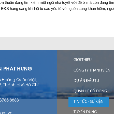
ỉ đơn thuần đang tìm kiếm một ngôi nhà tuyệt vời để ở mà còn đang tìm
c BĐS hạng sang khi hội tụ các yếu tố về nguồn cung khan hiếm, nguồn
GIỚI THIỆU
N PHÁT HƯNG
CÔNG TY THÀNH VIÊN
15 Hoàng Quốc Việt,
DỰ ÁN ĐẦU TƯ
7, Thành phố Hồ Chí
QUAN HỆ CỔ ĐÔNG
 3785 8888
TIN TỨC - SỰ KIỆN
com.vn
TUYỂN DỤNG