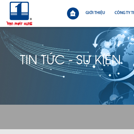
GIỚI THIỆU
CÔNG TY T
TIN TỨC - SỰ KIỆN