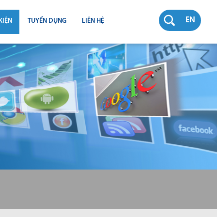
EN
KIỆN
TUYỂN DỤNG
LIÊN HỆ
RƯỜNG
N
TY
CH