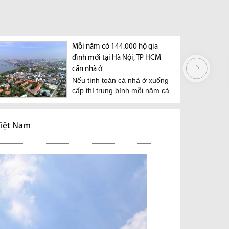
à thời điểm giá bất động
Mỗi năm có 144.000 hộ gia
Cho phép ngườ
ạt đỉnh
đình mới tại Hà Nội, TP HCM
mua bất động s
u dự đoán khác nhau
Hiệp hội Bất 
cần nhà ở
 dự đoán thứ nhất cho
TP.HCM (HORE
Nếu tính toán cả nhà ở xuống
 giá bất...
văn bản kiến 
cấp thì trung bình mỗi năm cả
phép...
2 thành phố...
Việt Nam