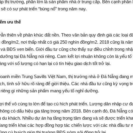
p thị trường, phần lớn là sản phẩm nhà ở trung cấp. Bên cạnh phân 
ẽ có sự phát triển “bùng nổ” trong năm nay.
iếm ưu thế
vẫn thiên về phân khúc đất nền. Theo văn bản quy định giá các loại 
u đồng/m2, nơi thấp nhất có giá 250 nghìn đồng/m2. 2018 cũng là nă
 và BĐS ven biển. Giới đầu tư cũng cho thấy sự điều chỉnh trong nh
ỡng tại Đà Nẵng nói riêng. Cam kết lợi nhuận không còn là yếu tố 
ng với số lượng có hạn lại có tín hiệu giao dịch tốt trở lại.
anh miền Trung Savills Việt Nam, thị trường nhà ở Đà Nẵng đang m
, tính sở hữu rõ ràng để giới thiệu. Các nhà đầu tư cũng kỳ vọng tr
 riêng gì những sản phẩm mang yếu tố nghỉ dưỡng.
thế vô cùng to lớn để tạo cú hích phát triển. Lượng dân nhập cư đ
không có dấu hiệu gia tăng trong năm 2018. Bên cạnh đó, Đà Nẵng có l
u du khách. Nhiều dự án hạ tầng trọng tâm đang và sẽ được triển khai 
đang triển khai các hợp đồng hợp tác chiến lược với các nhà đầu tư
ững cú huých giúp thị trường BĐS sớm sôi động trở lại.