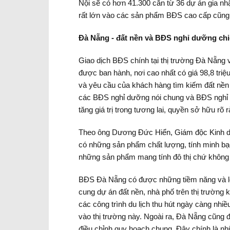
Nội sẽ có hơn 41.300 căn từ 36 dự án gia nhậ
rất lớn vào các sản phẩm BĐS cao cấp cũng s
Đà Nẵng - đất nền và BĐS nghỉ dưỡng ch
Giao dịch BĐS chính tại thị trường Đà Nẵng 
được ban hành, nơi cao nhất có giá 98,8 triệ
và yêu cầu của khách hàng tìm kiếm đất nền
các BĐS nghỉ dưỡng nói chung và BĐS nghỉ dư
tăng giá trị trong tương lai, quyền sở hữu rõ rà
Theo ông Dương Đức Hiển, Giám độc Kinh do
có những sản phẩm chất lượng, tính minh bạch
những sản phẩm mang tính đô thị chứ không
BĐS Đà Nẵng có được những tiềm năng và lợi 
cung dự án đất nền, nhà phố trên thị trường 
các công trình du lịch thu hút ngày càng nhiề
vào thị trường này. Ngoài ra, Đà Nẵng cũng 
điều chỉnh quy hoạch chung. Đây chính là nh