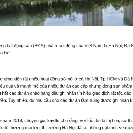
rường bất động sản (BĐS) nhà ở sôi động của Việt Nam là Hà Nội, 
g biệt.
hứng kiến rất nhiều hoạt động sôi nổi ở cả Hà Nội, Tp.HCM và Đà Nẵ
hiệu quả và mạnh mẽ của nhiều dự án cao cấp nhưng dòng sản phẩm 
hết các dự án chào hàng đều ghi nhận tín hiệu giao dịch rất tốt, đặc b
nền. Tuy nhiên, dù nhu cầu cho các dự án tầm trung được ghi nhận k
năm 2019, chuyên gia Savills cho rằng, với tốc độ đô thị hóa, sự thuậ
yếu tố thương mại lớn, thị trường Hà Nội đã có những cột mốc về m