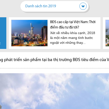
Danh sách tin 2019
Bất động sản Việt Nam vẫn
BĐS cao cấp tại Việt Nam: Thời
Đâu l
hấp dẫn nhà đầu tư nước
điểm đầu tư đã tới?
sản đ
Xét về nhiều khía cạnh, 2018
Nhiề
ngoài
là một năm mang tính bước
Loạt
Theo bà Nguyễn Thị Vân
ngoặt với những thay...
rằng,
t
Khanh, Giám đốc cấp cao thị
trường vốn JLL Việt Nam,...
g phát triển sản phẩm tại ba thị trường BĐS tiêu điểm của 