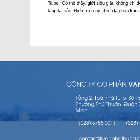
Taipei. Có thể thấy, giới siêu giàu không ch
tăng tài sản. Điểm rơi này chính là phân khú
CÔNG TY CỔ PHẦN
VẠ
Tầng 2, Toà nhà Tulip, Số 
Phường Phú Thuận, Quận 
Minh.
(028) 3785 0011
(028)
|
contact@vanphathung.