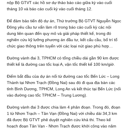
nộp Bộ GTVT các hồ sơ dự thảo báo cáo giữa kỳ vào cuối
tháng 10 và báo cáo cuối kỳ vào cuối tháng 12.
Để đảm bảo tiến độ dự án, Thứ trưởng Bộ GTVT Nguyễn Ngọc
Đông yêu cầu tư vấn làm rõ trong báo cáo cuối kỳ các nội
dung liên quan đến quy mô và giải pháp thiết kế, trong đó
nghiên cứu kỹ lưỡng phương án đầu tư, kết cấu cầu, bố trí tổ
chức giao thông trên tuyến với các loại nút giao phù hợp…
Đường vành đai 3, TPHCM có tổng chiều dài gần 90 km được
thiết kế là đường cao tốc loại A, vận tốc thiết kế 100 km/giờ.
Điểm bắt đầu của dự án nối từ đường cao tốc Bến Lức – Long
Thành tại Nhơn Trạch (Đồng Nai) sau đó đi qua địa bàn các
tỉnh Bình Dương, TPHCM, Long An và kết thúc tại Bến Lức (nối
vào đường cao tốc TPHCM – Trung Lương).
Đường vành đai 3 được chia làm 4 phân đoạn. Trong đó, đoạn
1 từ Nhơn Trạch – Tân Vạn (Đồng Nai) với chiều dài 34,3 km
đã được Bộ GTVT phê duyệt nghiên cứu khả thi. Theo kế
hoạch đoạn Tân Vạn - Nhơn Trạch được khởi công vào năm