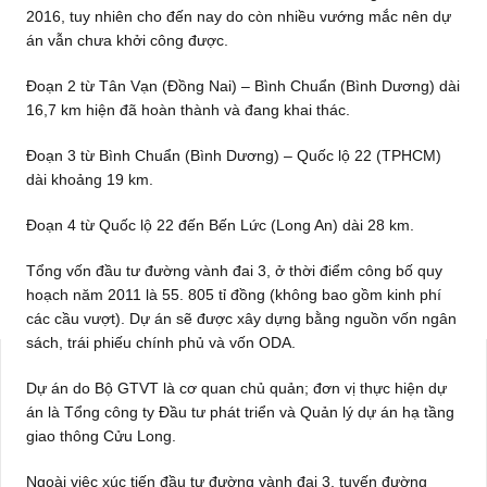
2016, tuy nhiên cho đến nay do còn nhiều vướng mắc nên dự
án vẫn chưa khởi công được.
Đoạn 2 từ Tân Vạn (Đồng Nai) – Bình Chuẩn (Bình Dương) dài
16,7 km hiện đã hoàn thành và đang khai thác.
Đoạn 3 từ Bình Chuẩn (Bình Dương) – Quốc lộ 22 (TPHCM)
dài khoảng 19 km.
Đoạn 4 từ Quốc lộ 22 đến Bến Lức (Long An) dài 28 km.
Tổng vốn đầu tư đường vành đai 3, ở thời điểm công bố quy
hoạch năm 2011 là 55. 805 tỉ đồng (không bao gồm kinh phí
các cầu vượt). Dự án sẽ được xây dựng bằng nguồn vốn ngân
sách, trái phiếu chính phủ và vốn ODA.
Dự án do Bộ GTVT là cơ quan chủ quản; đơn vị thực hiện dự
án là Tổng công ty Đầu tư phát triển và Quản lý dự án hạ tầng
giao thông Cửu Long.
Ngoài việc xúc tiến đầu tư đường vành đai 3, tuyến đường