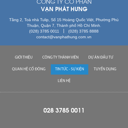
CÔNG TY CỔ PHẦN
VẠN PHÁT HƯNG
Tầng 2, Toà nhà Tulip, Số 15 Hoàng Quốc Việt, Phường Phú
Thuận, Quận 7, Thành phố Hồ Chí Minh.
|
(028) 3785 0011
(028) 3785 8888
contact@vanphathung.com.vn
GIỚI THIỆU
CÔNG TY THÀNH VIÊN
DỰ ÁN ĐẦU TƯ
QUAN HỆ CỔ ĐÔNG
TIN TỨC - SỰ KIỆN
TUYỂN DỤNG
LIÊN HỆ
028 3785 0011