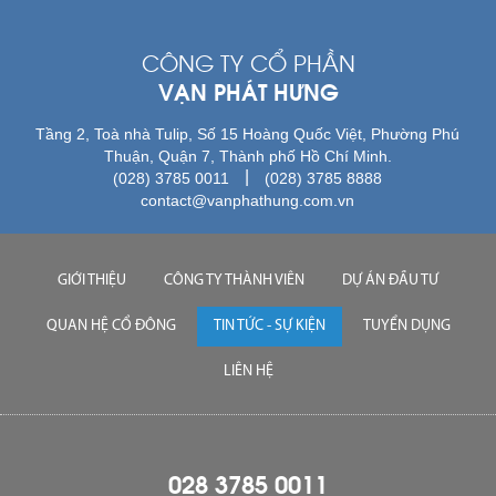
CÔNG TY CỔ PHẦN
VẠN PHÁT HƯNG
Tầng 2, Toà nhà Tulip, Số 15 Hoàng Quốc Việt, Phường Phú
Thuận, Quận 7, Thành phố Hồ Chí Minh.
|
(028) 3785 0011
(028) 3785 8888
contact@vanphathung.com.vn
GIỚI THIỆU
CÔNG TY THÀNH VIÊN
DỰ ÁN ĐẦU TƯ
QUAN HỆ CỔ ĐÔNG
TIN TỨC - SỰ KIỆN
TUYỂN DỤNG
LIÊN HỆ
028 3785 0011