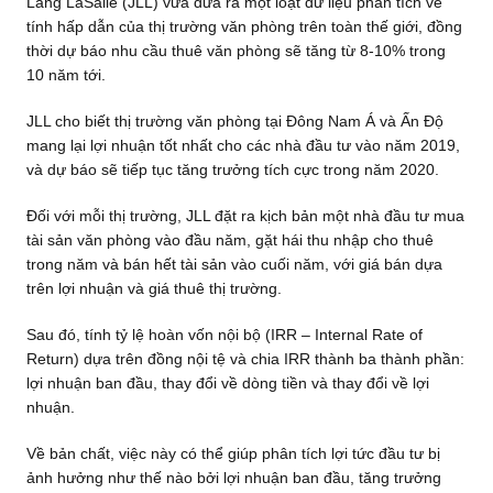
Lang LaSalle (JLL) vừa đưa ra một loạt dữ liệu phân tích về
tính hấp dẫn của thị trường văn phòng trên toàn thế giới, đồng
thời dự báo nhu cầu thuê văn phòng sẽ tăng từ 8-10% trong
10 năm tới.
JLL cho biết thị trường văn phòng tại Đông Nam Á và Ấn Độ
mang lại lợi nhuận tốt nhất cho các nhà đầu tư vào năm 2019,
và dự báo sẽ tiếp tục tăng trưởng tích cực trong năm 2020.
Đối với mỗi thị trường, JLL đặt ra kịch bản một nhà đầu tư mua
tài sản văn phòng vào đầu năm, gặt hái thu nhập cho thuê
trong năm và bán hết tài sản vào cuối năm, với giá bán dựa
trên lợi nhuận và giá thuê thị trường.
Sau đó, tính tỷ lệ hoàn vốn nội bộ (IRR – Internal Rate of
Return) dựa trên đồng nội tệ và chia IRR thành ba thành phần:
lợi nhuận ban đầu, thay đổi về dòng tiền và thay đổi về lợi
nhuận.
Về bản chất, việc này có thể giúp phân tích lợi tức đầu tư bị
ảnh hưởng như thế nào bởi lợi nhuận ban đầu, tăng trưởng