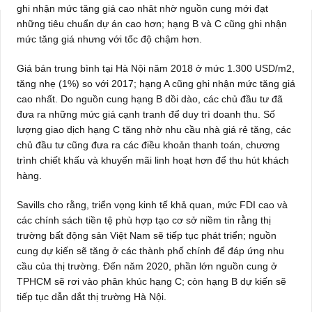
ghi nhận mức tăng giá cao nhât nhờ nguồn cung mới đạt
những tiêu chuẩn dự án cao hơn; hạng B và C cũng ghi nhận
mức tăng giá nhưng với tốc độ chậm hơn.
Giá bán trung bình tại Hà Nội năm 2018 ở mức 1.300 USD/m2,
tăng nhẹ (1%) so với 2017; hạng A cũng ghi nhận mức tăng giá
cao nhất. Do nguồn cung hạng B dồi dào, các chủ đầu tư đã
đưa ra những mức giá cạnh tranh để duy trì doanh thu. Số
lượng giao dịch hạng C tăng nhờ nhu cầu nhà giá rẻ tăng, các
chủ đầu tư cũng đưa ra các điều khoản thanh toán, chương
trình chiết khấu và khuyến mãi linh hoạt hơn để thu hút khách
hàng.
Savills cho rằng, triển vọng kinh tế khả quan, mức FDI cao và
các chính sách tiền tệ phù hợp tạo cơ sở niềm tin rằng thị
trường bất động sản Việt Nam sẽ tiếp tục phát triển; nguồn
cung dự kiến sẽ tăng ở các thành phố chính để đáp ứng nhu
cầu của thị trường. Đến năm 2020, phần lớn nguồn cung ở
TPHCM sẽ rơi vào phân khúc hạng C; còn hạng B dự kiến sẽ
tiếp tục dẫn dắt thị trường Hà Nội.