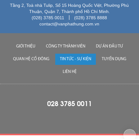
Tầng 2, Toà nhà Tulip, Số 15 Hoàng Quốc Việt, Phường Phú
Thuận, Quận 7, Thành phố Hồ Chí Minh.
|
(028) 3785 0011
(028) 3785 8888
contact@vanphathung.com.vn
GIỚI THIỆU
CÔNG TY THÀNH VIÊN
DỰ ÁN ĐẦU TƯ
QUAN HỆ CỔ ĐÔNG
TIN TỨC - SỰ KIỆN
TUYỂN DỤNG
LIÊN HỆ
028 3785 0011