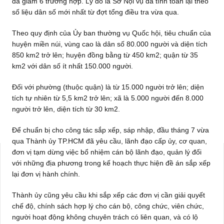
đã giảm 6 trường hợp. Lý do là Sở Nội vụ đã tính toán lại theo
số liệu dân số mới nhất từ đợt tổng điều tra vừa qua.
Theo quy định của Ủy ban thường vụ Quốc hội, tiêu chuẩn của
huyện miền núi, vùng cao là dân số 80.000 người và diện tích
850 km2 trở lên; huyện đồng bằng từ 450 km2; quận từ 35
km2 với dân số ít nhất 150.000 người.
Đối với phường (thuộc quận) là từ 15.000 người trở lên; diện
tích tự nhiên từ 5,5 km2 trở lên; xã là 5.000 người đến 8.000
người trở lên, diện tích từ 30 km2.
Để chuẩn bị cho công tác sắp xếp, sáp nhập, đầu tháng 7 vừa
qua Thành ủy TP.HCM đã yêu cầu, lãnh đạo cấp ủy, cơ quan,
đơn vị tạm dừng việc bổ nhiệm cán bộ lãnh đạo, quản lý đối
với những địa phương trong kế hoạch thực hiện đề án sắp xếp
lại đơn vị hành chính.
Thành ủy cũng yêu cầu khi sắp xếp các đơn vị cần giải quyết
chế độ, chính sách hợp lý cho cán bộ, công chức, viên chức,
người hoạt động không chuyên trách có liên quan, và có lộ