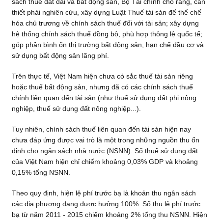
sách thuế đất đai và bất động sản, Bộ Tài chính cho rằng, cần
thiết phải nghiên cứu, xây dựng Luật Thuế tài sản để thể chế
hóa chủ trương về chính sách thuế đối với tài sản; xây dựng
hệ thống chính sách thuế đồng bộ, phù hợp thông lệ quốc tế;
góp phần bình ổn thị trường bất động sản, hạn chế đầu cơ và
sử dụng bất động sản lãng phí.
Trên thực tế, Việt Nam hiện chưa có sắc thuế tài sản riêng
hoặc thuế bất động sản, nhưng đã có các chính sách thuế
chính liên quan đến tài sản (như thuế sử dụng đất phi nông
nghiệp, thuế sử dụng đất nông nghiệp...).
Tuy nhiên, chính sách thuế liên quan đến tài sản hiện nay
chưa đáp ứng được vai trò là một trong những nguồn thu ổn
định cho ngân sách nhà nước (NSNN). Số thuế sử dụng đất
của Việt Nam hiện chỉ chiếm khoảng 0,03% GDP và khoảng
0,15% tổng NSNN.
Theo quy định, hiện lệ phí trước bạ là khoản thu ngân sách
các địa phương đang được hưởng 100%. Số thu lệ phí trước
bạ từ năm 2011 - 2015 chiếm khoảng 2% tổng thu NSNN. Hiện