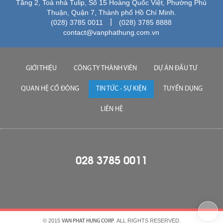
Tầng 2, Toà nhà Tulip, Số 15 Hoàng Quốc Việt, Phường Phú
Thuận, Quận 7, Thành phố Hồ Chí Minh.
|
(028) 3785 0011
(028) 3785 8888
contact@vanphathung.com.vn
GIỚI THIỆU
CÔNG TY THÀNH VIÊN
DỰ ÁN ĐẦU TƯ
QUAN HỆ CỔ ĐÔNG
TIN TỨC - SỰ KIỆN
TUYỂN DỤNG
LIÊN HỆ
028 3785 0011
© 2015
. ALL RIGHTS RESERVED.
VAN PHAT HUNG CORP