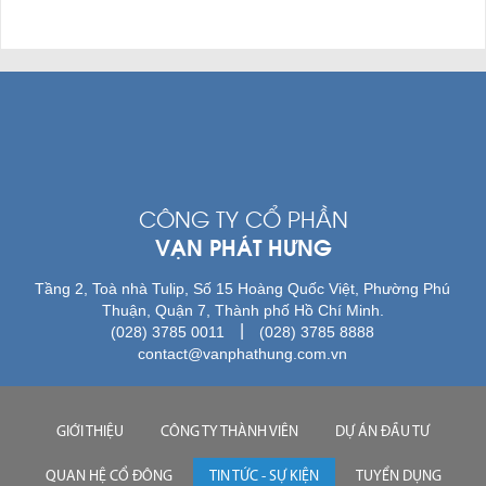
CÔNG TY CỔ PHẦN
VẠN PHÁT HƯNG
Tầng 2, Toà nhà Tulip, Số 15 Hoàng Quốc Việt, Phường Phú
Thuận, Quận 7, Thành phố Hồ Chí Minh.
|
(028) 3785 0011
(028) 3785 8888
contact@vanphathung.com.vn
GIỚI THIỆU
CÔNG TY THÀNH VIÊN
DỰ ÁN ĐẦU TƯ
QUAN HỆ CỔ ĐÔNG
TIN TỨC - SỰ KIỆN
TUYỂN DỤNG