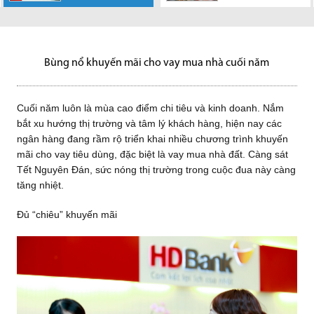
mùa cao điểm chi
tế đang tăng
UBND TP.HCM
tài chính, có
Hàng loạt dự án
điểm cách đây 1
đất trong Thủ
Theo UBND tỉnh
Bất động sản
trường BĐS
tiêu và kinh doanh. Nắm bắt xu
trưởng ổn định, tiết kiệm của...
vừa kiến nghị Bộ Giao thông
nguyện vọng thì sẽ được ghi...
hạ tầng khu đông TP.HCM đang
năm thì lượng giao dịch này
Thiêm cùng 5 khu đất khác sẽ
Đồng Nai, trong giai đoạn 2018-
công nghiệp, nghỉ dưỡng và tài
TP.HCM quý II-2020 do Công ty
hướng thị...
vận tải ưu tiên sớm đầu tư xây
được thúc đẩy mạnh mẽ,
tăng ở mức...
được TP HCM dùng...
2020, trên địa bàn Đồng Nai
sản khai thác cho thuê tốt...
Nghiên cứu JLL Việt Nam...
dựng...
theo...
sẽ...
Bùng nổ khuyến mãi cho vay mua nhà cuối năm
Cuối năm luôn là mùa cao điểm chi tiêu và kinh doanh. Nắm
bắt xu hướng thị trường và tâm lý khách hàng, hiện nay các
ngân hàng đang rầm rộ triển khai nhiều chương trình khuyến
mãi cho vay tiêu dùng, đặc biệt là vay mua nhà đất. Càng sát
Tết Nguyên Đán, sức nóng thị trường trong cuộc đua này càng
tăng nhiệt.
Đủ “chiêu” khuyến mãi