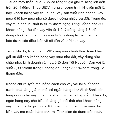
– Xuân may mắn” của BIDV có tổng trị giá giải thưởng lên đến
trên 20 tỷ đồng. Theo BIDV, trong chương trình khuyến mãi lần
này, khách hàng vay tiêu dùng, vay sản xuất kinh doanh, vay
mua ô tô hay mua nhà sẽ được hưởng nhiều ưu đãi. Trong đó,
vay mua nhà lãi suất là từ 7%/năm, tặng 1 triệu đồng cho 300
khách hàng đầu tiên vay vốn từ 1-2 tỷ đồng, tặng 1,5 triệu
đồng cho khách hàng vay vốn từ 2 tỷ đồng trở lên nếu đảm
bảo được các điều kiện về số tiền và thời hạn vay.
Trong khi đó, Ngân hàng VIB cũng vừa chính thức triển khai
gói ưu đãi cho khách hàng vay mua nhà đất, xây dựng sửa
chữa nhà, kinh doanh và mua ô tô đón Tết Nguyên Đán với lãi
suất 7,99%/năm trong 6 tháng đầu hoặc 8,99%/năm trong 12
tháng đầu.
Không chỉ khuyến mãi bằng cách cho vay với lãi suất cạnh
tranh, quà tặng giá trị, một số ngân hàng như VietinBank còn
tung ra gói cho vay mua nhà khá mới mẻ và hấp dẫn. Theo đó,
ngân hàng này cho biết sẽ tặng gói nội thất cho khách hàng
vay mua nhà trị giá tối đa 100 triệu đồng, nếu thỏa mãn điều
kiện vay mà ngân hàng đưa ra. Thời gian áp dụng đến ngày