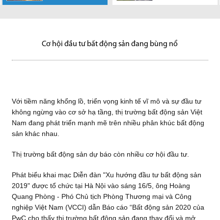
khổng lồ, triển
HoREA cho rằng
Giao các sở,
Văn phòng chính
các thị trường
tại Tp.HCM
vọng kinh tế vĩ mô và sự đầu
cần phải bổ sung quy định cho
ngành được phân công chủ trì
Trong Hội nghị Xúc tiến đầu tư
phủ phát đi thông báo số
bất động sản ở châu Á - Thái
tư không...
phép thực hiện thủ tục
thụ lý, giải quyết các nhóm
năm 2019 diễn ra vào sáng
33/TB-VPCP truyền đạt ý kiến
Bình Dương đang...
chuyển...
dự...
nay, UBND TP.HCM đã...
kết...
Cơ hội đầu tư bất động sản đang bùng nổ
Với tiềm năng khổng lồ, triển vọng kinh tế vĩ mô và sự đầu tư
không ngừng vào cơ sở hạ tầng, thị trường bất động sản Việt
Nam đang phát triển mạnh mẽ trên nhiều phân khúc bất động
sản khác nhau.
Thị trường bất động sản dự báo còn nhiều cơ hội đầu tư.
Phát biểu khai mạc Diễn đàn "Xu hướng đầu tư bất động sản
2019" được tổ chức tại Hà Nội vào sáng 16/5, ông Hoàng
Quang Phòng - Phó Chủ tịch Phòng Thương mại và Công
nghiệp Việt Nam (VCCI) dẫn Báo cáo “Bất động sản 2020 của
PwC cho thấy thị trường bất động sản đang thay đổi và mở