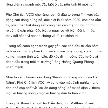
rộng diễn ra mạnh mẽ, đặc biệt ở các nền kinh tế mới nổi”.
Phó Chủ tịch VCCI cho rằng, cơ hội đầu tư trong lĩnh vực bất
động sản đang bùng nổ, đặc biệt là từ năm 2020, các nhà đầu
tư, phát triển bất động sản cũng cần cẩn thận trước những rủi
ro có thể gặp phải, đặc biệt là nguy cơ về biến đổi khí hậu,
thay đổi hành vi nhanh chóng và rủi ro chính trị.
“Trong bối cảnh cạnh tranh gay gắt, các nhà đầu tư cần nắm
rõ hơn về những phân khúc và khu vực hoạt động, có tầm nhìn
xa hơn mang tính toàn cầu, để xác định hướng đầu tư ở giai
đoạn đầu trong mỗi thị trường”, ông Hoàng Quang Phòng
nhấn mạnh.
Nhìn từ câu chuyện xây dựng “thành phố đáng sống của Đà
Nẵng”, Phó Chủ tịch VCCI kỳ vọng vào một định nghĩa mang
tính phổ cập nhất về “dự án đáng sống” để từ đó định vị thêm
một xu hướng sống - một xu hướng đầu tư bền vững.
Trong bài tham luận gửi tới Diễn đàn, ông Matthew Powell,