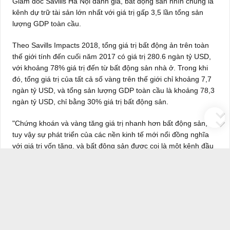
Giám đốc Savills Hà Nội đánh giá, bất động sản nhìn chung là
kênh dự trữ tài sản lớn nhất với giá trị gấp 3,5 lần tổng sản
lượng GDP toàn cầu.
Theo Savills Impacts 2018, tổng giá trị bất động ản trên toàn
thế giới tính đến cuối năm 2017 có giá trị 280.6 ngàn tỷ USD,
với khoảng 78% giá trị đến từ bất động sản nhà ở. Trong khi
đó, tổng giá trị của tất cả số vàng trên thế giới chỉ khoảng 7,7
ngàn tỷ USD, và tổng sản lượng GDP toàn cầu là khoảng 78,3
ngàn tỷ USD, chỉ bằng 30% giá trị bất động sản.
"Chứng khoán và vàng tăng giá trị nhanh hơn bất động sản,
tuy vậy sự phát triển của các nền kinh tế mới nổi đồng nghĩa
với giá trị vốn tăng, và bất động sản được coi là một kênh đầu
tư dự trữ vốn an toàn", Mathew Powell nhấn mạnh.
Vị chuyên gia cho rằng, Việt Nam hiện đang là một trong
những điểm nóng bất động sản trong khu vực năm 2019. Với
tiềm năng khổng lồ, triển vọng kinh tế vĩ mô và sự đầu tư
không ngừng vào cơ sở hạ tầng, thị trường này đang phát triển
mạnh mẽ trên nhiều phân khúc bất động sản khác nhau.