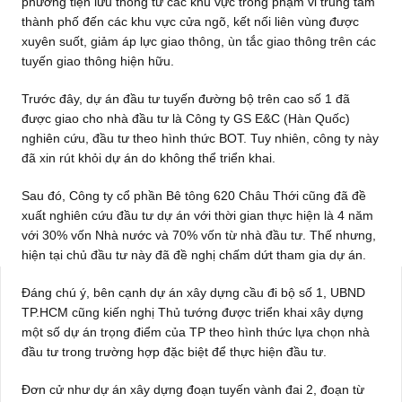
phương tiện lưu thông từ các khu vực trong phạm vi trung tâm
thành phố đến các khu vực cửa ngõ, kết nối liên vùng được
xuyên suốt, giảm áp lực giao thông, ùn tắc giao thông trên các
tuyến giao thông hiện hữu.
Trước đây, dự án đầu tư tuyến đường bộ trên cao số 1 đã
được giao cho nhà đầu tư là Công ty GS E&C (Hàn Quốc)
nghiên cứu, đầu tư theo hình thức BOT. Tuy nhiên, công ty này
đã xin rút khỏi dự án do không thể triển khai.
Sau đó, Công ty cổ phần Bê tông 620 Châu Thới cũng đã đề
xuất nghiên cứu đầu tư dự án với thời gian thực hiện là 4 năm
với 30% vốn Nhà nước và 70% vốn từ nhà đầu tư. Thế nhưng,
hiện tại chủ đầu tư này đã đề nghị chấm dứt tham gia dự án.
Đáng chú ý, bên cạnh dự án xây dựng cầu đi bộ số 1, UBND
TP.HCM cũng kiến nghị Thủ tướng được triển khai xây dựng
một số dự án trọng điểm của TP theo hình thức lựa chọn nhà
đầu tư trong trường hợp đặc biệt để thực hiện đầu tư.
Đơn cử như dự án xây dựng đoạn tuyến vành đai 2, đoạn từ