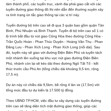
tâm thành phố, các tuyến trục, vành đai phải giao cắt với các
tuyến đường giao thông đô thị nên dẫn đến thường xuyên xảy
ra tình trạng ùn tắc giao thông tại các vị trí này.
Tuyến đường bộ trên cao sẽ đi qua 3 quận bao gồm quận Tân
Bình, Phú Nhuận và Bình Thạnh. Tuyến đi bộ trên cao số 1 có
lộ trình bắt đầu từ nút giao Cộng Hòa theo đường Cộng Hòa -
Trần Quốc Hoàn - Phan Thúc Duyện - Hoàng Văn Thụ - Phan
Đăng Lưu - Phan Xích Long - Phan Xích Long (nối dài). Sau
đó, tuyến này sẽ giao với đường Điện Biên Phủ và tuyến tách
một nhánh lên xuống tại khu vực nút giao đường Điện Biên
Phủ, nhánh còn lại sẽ kéo dài theo đường Ngô Tất Tố - kết
thúc trước cầu Phú An (tổng chiều dài khoảng 9,5 km, rộng
17,5 m).
Dự án này có chiều dài 9,5km; bề rộng 4 làn xe (17,5m) với
tổng mức đầu tư dự kiến là 17.500 tỷ đồng.
Theo UBND TP.HCM, việc đầu tư xây dựng các tuyến đường
trên cao sẽ tăng diện tích mặt đường giao thông, giúp các