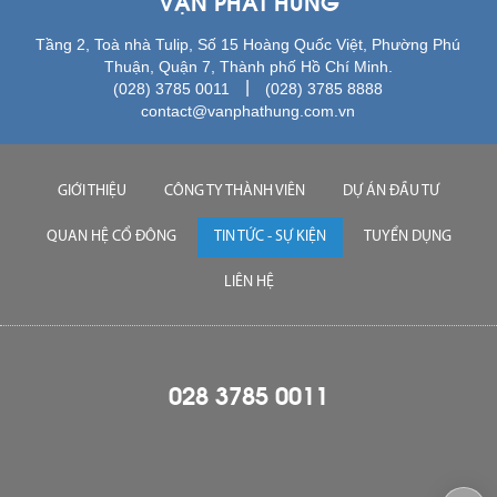
VẠN PHÁT HƯNG
Tầng 2, Toà nhà Tulip, Số 15 Hoàng Quốc Việt, Phường Phú
Thuận, Quận 7, Thành phố Hồ Chí Minh.
|
(028) 3785 0011
(028) 3785 8888
contact@vanphathung.com.vn
GIỚI THIỆU
CÔNG TY THÀNH VIÊN
DỰ ÁN ĐẦU TƯ
QUAN HỆ CỔ ĐÔNG
TIN TỨC - SỰ KIỆN
TUYỂN DỤNG
LIÊN HỆ
028 3785 0011