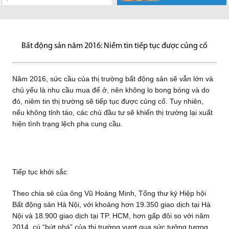
tăng ở mức...
tế đang tăng
UBND TP.HCM
tài chính, có
Hàng loạt dự án
Năm 2016, sức
đất trong Thủ
Theo UBND tỉnh
Bất động sản
trường BĐS
trưởng ổn định, tiết kiệm của...
vừa kiến nghị Bộ Giao thông
nguyện vọng thì sẽ được ghi...
hạ tầng khu đông TP.HCM đang
cầu của thị trường bất động
Thiêm cùng 5 khu đất khác sẽ
Đồng Nai, trong giai đoạn 2018-
công nghiệp, nghỉ dưỡng và tài
TP.HCM quý II-2020 do Công ty
vận tải ưu tiên sớm đầu tư xây
được thúc đẩy mạnh mẽ,
sản sẽ vẫn lớn và chủ yếu...
được TP HCM dùng...
2020, trên địa bàn Đồng Nai
sản khai thác cho thuê tốt...
Nghiên cứu JLL Việt Nam...
dựng...
theo...
sẽ...
Bất động sản năm 2016: Niềm tin tiếp tục được củng cố
Năm 2016, sức cầu của thị trường bất động sản sẽ vẫn lớn và
chủ yếu là nhu cầu mua để ở, nên không lo bong bóng và do
đó, niêm tin thị trường sẽ tiếp tục được củng cố. Tuy nhiên,
nếu không tỉnh táo, các chủ đầu tư sẽ khiến thị trường lại xuất
hiện tình trạng lệch pha cung cầu.
Tiếp tục khởi sắc
Theo chia sẻ của ông Vũ Hoàng Minh, Tổng thư ký Hiệp hội
Bất động sản Hà Nội, với khoảng hơn 19.350 giao dịch tại Hà
Nội và 18.900 giao dịch tại TP. HCM, hơn gấp đôi so với năm
2014, cú “bứt phá” của thị trường vượt qua sức tưởng tượng