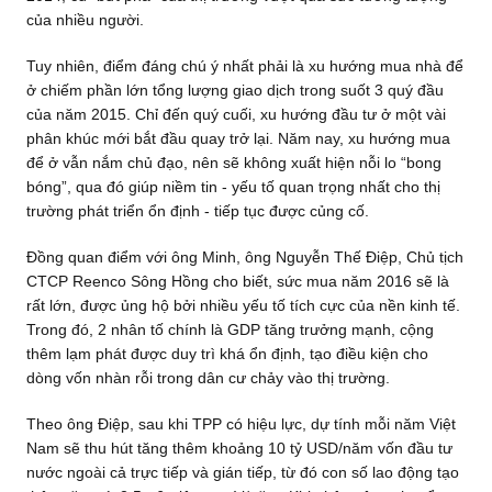
của nhiều người.
Tuy nhiên, điểm đáng chú ý nhất phải là xu hướng mua nhà để
ở chiếm phần lớn tổng lượng giao dịch trong suốt 3 quý đầu
của năm 2015. Chỉ đến quý cuối, xu hướng đầu tư ở một vài
phân khúc mới bắt đầu quay trở lại. Năm nay, xu hướng mua
để ở vẫn nắm chủ đạo, nên sẽ không xuất hiện nỗi lo “bong
bóng”, qua đó giúp niềm tin - yếu tố quan trọng nhất cho thị
trường phát triển ổn định - tiếp tục được củng cố.
Đồng quan điểm với ông Minh, ông Nguyễn Thế Điệp, Chủ tịch
CTCP Reenco Sông Hồng cho biết, sức mua năm 2016 sẽ là
rất lớn, được ủng hộ bởi nhiều yếu tố tích cực của nền kinh tế.
Trong đó, 2 nhân tố chính là GDP tăng trưởng mạnh, cộng
thêm lạm phát được duy trì khá ổn định, tạo điều kiện cho
dòng vốn nhàn rỗi trong dân cư chảy vào thị trường.
Theo ông Điệp, sau khi TPP có hiệu lực, dự tính mỗi năm Việt
Nam sẽ thu hút tăng thêm khoảng 10 tỷ USD/năm vốn đầu tư
nước ngoài cả trực tiếp và gián tiếp, từ đó con số lao động tạo