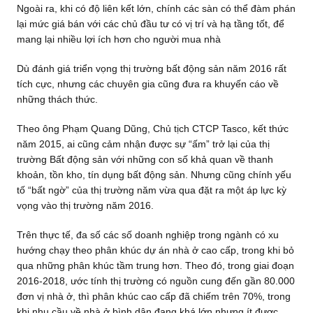
Ngoài ra, khi có độ liên kết lớn, chính các sàn có thể đàm phán
lại mức giá bán với các chủ đầu tư có vị trí và hạ tầng tốt, để
mang lại nhiều lợi ích hơn cho người mua nhà
Dù đánh giá triển vọng thị trường bất động sản năm 2016 rất
tích cực, nhưng các chuyên gia cũng đưa ra khuyến cáo về
những thách thức.
Theo ông Phạm Quang Dũng, Chủ tịch CTCP Tasco, kết thức
năm 2015, ai cũng cảm nhận được sự “ấm” trở lại của thị
trường Bất động sản với những con số khả quan về thanh
khoản, tồn kho, tín dụng bất động sản. Nhưng cũng chính yếu
tố “bất ngờ” của thị trường năm vừa qua đặt ra một áp lực kỳ
vọng vào thị trường năm 2016.
Trên thực tế, đa số các số doanh nghiệp trong ngành có xu
hướng chạy theo phân khúc dự án nhà ở cao cấp, trong khi bỏ
qua những phân khúc tầm trung hơn. Theo đó, trong giai đoạn
2016-2018, ước tính thị trường có nguồn cung đến gần 80.000
đơn vị nhà ở, thì phân khúc cao cấp đã chiếm trên 70%, trong
khi nhu cầu về nhà ở bình dân đang khá lớn nhưng ít được