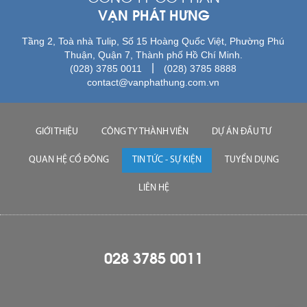
VẠN PHÁT HƯNG
Tầng 2, Toà nhà Tulip, Số 15 Hoàng Quốc Việt, Phường Phú
Thuận, Quận 7, Thành phố Hồ Chí Minh.
|
(028) 3785 0011
(028) 3785 8888
contact@vanphathung.com.vn
GIỚI THIỆU
CÔNG TY THÀNH VIÊN
DỰ ÁN ĐẦU TƯ
QUAN HỆ CỔ ĐÔNG
TIN TỨC - SỰ KIỆN
TUYỂN DỤNG
LIÊN HỆ
028 3785 0011