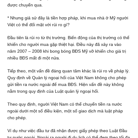
được chuyển qua.
* Nhưng giả sử đây là tiền hợp pháp, khi mua nhà ở Mỹ người
Việt có thể đối mặt với rủi ro gì?
Đầu tiên là rủi ro từ thị trường. Biến động của thị trường có thể
khiến cho người mua gặp thiệt hại. Điều này đã xảy ra vào
năm 2007 – 2008 khi bong bóng BĐS Mỹ vỡ khiến cho giá trị
nhiều BĐS mất đi một nửa.
Tiếp theo, một vấn đề đáng quan tâm khác là rủi ro về pháp lý.
Quy định về Quản lý ngoại hối của Việt Nam không cho phép
gửi tiền ra nước ngoài để mua BĐS. Hiện vấn đề này không
nằm trong quy định của Luật quản lý ngoại hối.
Theo quy định, người Việt Nam có thể chuyển tiền ra nước
ngoài dưới một số điều kiện, một số giao dịch mà luật pháp
cho phép.
Ví dụ như việc đầu tư đã nhận được giấy phép theo Luật Đầu
tư nước ngoài. Ngoài ra người đi du lịch có thể đem theo tối đa