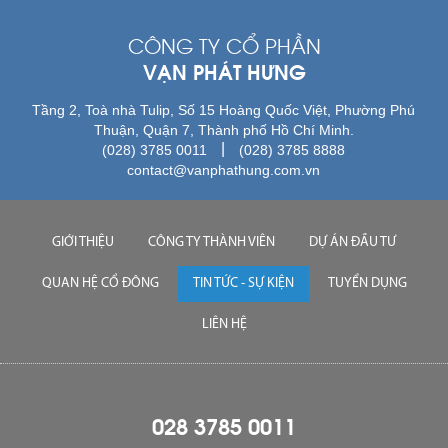
CÔNG TY CỔ PHẦN
VẠN PHÁT HƯNG
Tầng 2, Toà nhà Tulip, Số 15 Hoàng Quốc Việt, Phường Phú
Thuận, Quận 7, Thành phố Hồ Chí Minh.
|
(028) 3785 0011
(028) 3785 8888
contact@vanphathung.com.vn
GIỚI THIỆU
CÔNG TY THÀNH VIÊN
DỰ ÁN ĐẦU TƯ
QUAN HỆ CỔ ĐÔNG
TIN TỨC - SỰ KIỆN
TUYỂN DỤNG
LIÊN HỆ
028 3785 0011