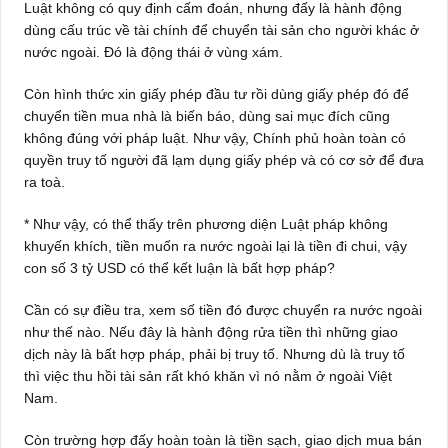
Luật không có quy định cấm đoán, nhưng đấy là hành động
dùng cấu trúc về tài chính để chuyển tài sản cho người khác ở
nước ngoài. Đó là động thái ở vùng xám.
Còn hình thức xin giấy phép đầu tư rồi dùng giấy phép đó để
chuyển tiền mua nhà là biến báo, dùng sai mục đích cũng
không đúng với pháp luật. Như vậy, Chính phủ hoàn toàn có
quyền truy tố người đã lạm dụng giấy phép và có cơ sở để đưa
ra toà.
* Như vậy, có thể thấy trên phương diện Luật pháp không
khuyến khích, tiền muốn ra nước ngoài lại là tiền đi chui, vậy
con số 3 tỷ USD có thể kết luận là bất hợp pháp?
Cần có sự điều tra, xem số tiền đó được chuyển ra nước ngoài
như thế nào. Nếu đây là hành động rửa tiền thì những giao
dịch này là bất hợp pháp, phải bị truy tố. Nhưng dù là truy tố
thì việc thu hồi tài sản rất khó khăn vì nó nằm ở ngoài Việt
Nam.
Còn trường hợp đấy hoàn toàn là tiền sạch, giao dịch mua bán