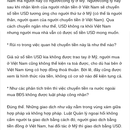
Nam mà người này có người/công ty ở Mỹ. Người/công ty này
sau khi nhận lệnh của người nhận tiền ở Việt Nam sẽ chuyển
số tiền USD tương ứng cho người thứ tư ở Mỹ (có thể là người
thân, người quen của người chuyển tiền ở Việt Nam). Qua
cách chuyển ngân như thế, USD không ra khỏi Việt Nam
nhưng người mua nhà vẫn có được số tiền USD mong muốn.
* Rủi ro trong việc quan hệ chuyển tiền này là như thế nào?
Giả sử số tiền USD kia không được trao tay ở Mỹ, người mua
ở Việt Nam cũng không thể kiện ra toà được, cho dù hai bên ở
Việt Nam từng có hợp đồng thoả thuận. Bởi lẽ, đây cũng được
xem là hình thức rửa tiền, không có cơ sở nào để kiện tụng cả.
* Như các phân tích trên thì việc chuyển tiền ra nước ngoài
mua BĐS không được luật pháp công nhận?
Đúng thế. Những giao dịch như vậy nằm trong vùng xám giữa
hợp pháp và không hợp pháp. Luật Quản lý ngoại hối không
cấm người ta giao dịch bằng cách đó, người giao dịch bằng
tiền đồng ở Việt Nam, hai đối tác ở Mỹ thì giao dịch bằng USD.