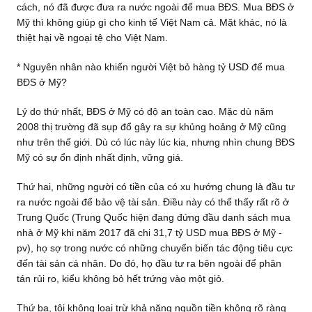
cách, nó đã được đưa ra nước ngoài để mua BĐS. Mua BĐS ở
Mỹ thì không giúp gì cho kinh tế Việt Nam cả. Mặt khác, nó là
thiệt hại về ngoại tệ cho Việt Nam.
* Nguyên nhân nào khiến người Việt bỏ hàng tỷ USD để mua
BĐS ở Mỹ?
Lý do thứ nhất, BĐS ở Mỹ có độ an toàn cao. Mặc dù năm
2008 thị trường đã sụp đổ gây ra sự khủng hoảng ở Mỹ cũng
như trên thế giới. Dù có lúc này lúc kia, nhưng nhìn chung BĐS
Mỹ có sự ổn định nhất định, vững giá.
Thứ hai, những người có tiền của có xu hướng chung là đầu tư
ra nước ngoài để bảo vệ tài sản. Điều này có thể thấy rất rõ ở
Trung Quốc (Trung Quốc hiện đang đứng đầu danh sách mua
nhà ở Mỹ khi năm 2017 đã chi 31,7 tỷ USD mua BĐS ở Mỹ -
pv), họ sợ trong nước có những chuyển biến tác động tiêu cực
đến tài sản cá nhân. Do đó, họ đầu tư ra bên ngoài để phân
tán rủi ro, kiểu không bỏ hết trứng vào một giỏ.
Thứ ba, tôi không loại trừ khả năng nguồn tiền không rõ ràng