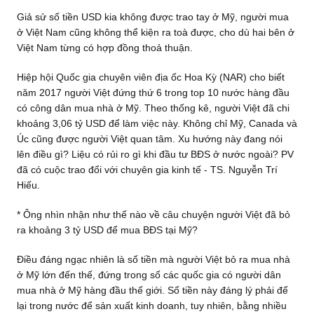
Giả sử số tiền USD kia không được trao tay ở Mỹ, người mua
ở Việt Nam cũng không thể kiện ra toà được, cho dù hai bên ở
Việt Nam từng có hợp đồng thoả thuận.
Hiệp hội Quốc gia chuyên viên địa ốc Hoa Kỳ (NAR) cho biết
năm 2017 người Việt đứng thứ 6 trong top 10 nước hàng đầu
có công dân mua nhà ở Mỹ. Theo thống kê, người Việt đã chi
khoảng 3,06 tỷ USD để làm việc này. Không chỉ Mỹ, Canada và
Úc cũng được người Việt quan tâm. Xu hướng này đang nói
lên điều gì? Liệu có rủi ro gì khi đầu tư BĐS ở nước ngoài? PV
đã có cuộc trao đổi với chuyên gia kinh tế - TS. Nguyễn Trí
Hiếu.
* Ông nhìn nhận như thế nào về câu chuyện người Việt đã bỏ
ra khoảng 3 tỷ USD để mua BĐS tại Mỹ?
Điều đáng ngạc nhiên là số tiền mà người Việt bỏ ra mua nhà
ở Mỹ lớn đến thế, đứng trong số các quốc gia có người dân
mua nhà ở Mỹ hàng đầu thế giới. Số tiền này đáng lý phải để
lại trong nước để sản xuất kinh doanh, tuy nhiên, bằng nhiều