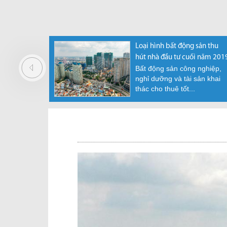
tiền sử
Phó Thủ Tướng yêu cầu nghiên
Loại hình bất động sản thu
cứu cấp “sổ đỏ” cho condotel,
hút nhà đầu tư cuối năm 201
ân khó
Bất động sản công nghiệp,
officetel
 có nguyện
nghỉ dưỡng và tài sản khai
Văn phòng chính phủ phát đi
i...
thác cho thuê tốt...
thông báo số 33/TB-VPCP
truyền đạt ý kiến kết...