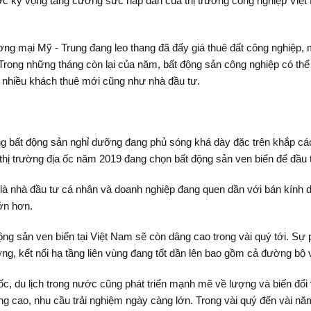
ợc kỳ vọng tăng cường sức hấp dẫn của thị trường công nghiệp Việt
g mại Mỹ - Trung đang leo thang đã đẩy giá thuê đất công nghiệp, 
rong những tháng còn lại của năm, bất động sản công nghiệp có thể 
nhiều khách thuê mới cũng như nhà đầu tư.
ng bất động sản nghỉ dưỡng đang phủ sóng khá dày đặc trên khắp cá
thị trường địa ốc năm 2019 đang chọn bất động sản ven biển để đầu 
ó là nhà đầu tư cá nhân và doanh nghiệp đang quen dần với bán kính
ớn hơn.
ộng sản ven biển tại Việt Nam sẽ còn dâng cao trong vài quý tới. Sự
ợng, kết nối hạ tầng liên vùng đang tốt dần lên bao gồm cả đường bộ
, du lịch trong nước cũng phát triển mạnh mẽ về lượng và biến đổi về 
g cao, nhu cầu trải nghiệm ngày càng lớn. Trong vài quý đến vài năm