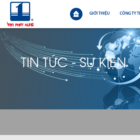
GIỚI THIỆU
CÔNG TY T
TIN TỨC - SỰ KIỆN