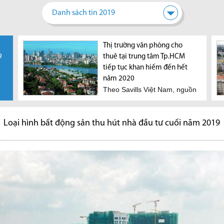
Danh sách tin 2019
Bất động sản Việt Nam vẫn
Thị trường văn phòng cho
Đâu l
9
hấp dẫn nhà đầu tư nước
thuê tại trung tâm Tp.HCM
sản đ
Nhiề
ngoài
tiếp tục khan hiếm đến hết
Loạt
Theo bà Nguyễn Thị Vân
năm 2020
rằng,
Khanh, Giám đốc cấp cao thị
Theo Savills Việt Nam, nguồn
trường vốn JLL Việt Nam,...
cung văn phòng hạng A tại
trung tâm Tp.HCM dự báo sẽ...
Loại hình bất động sản thu hút nhà đầu tư cuối năm 2019