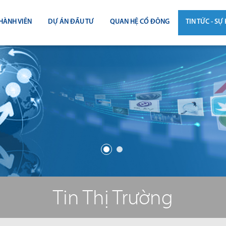
HÀNH VIÊN
DỰ ÁN ĐẦU TƯ
QUAN HỆ CỔ ĐÔNG
TIN TỨC - SỰ 
CÔNG BỐ THÔNG TIN
TIN THỊ T
ĐẠI HỘI ĐỒNG CỔ ĐÔNG
TIN DỰ Á
BÁO CÁO THƯỜNG NIÊN
TIN CÔNG 
BÁO CÁO TÀI CHÍNH
BÁO CÁO QUẢN TRỊ CÔNG TY
ĐIỀU LỆ - QUY CHẾ - BẢN CÁO BẠ
Tin Thị Trường