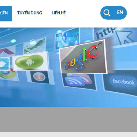
EN
KIỆN
TUYỂN DỤNG
LIÊN HỆ
RƯỜNG
N
TY
CH