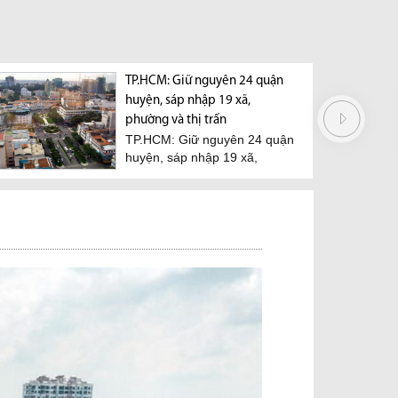
à thời điểm giá bất động
TP.HCM: Giữ nguyên 24 quận
Cho phép ngườ
ạt đỉnh
huyện, sáp nhập 19 xã,
mua bất động s
u dự đoán khác nhau
Hiệp hội Bất 
phường và thị trấn
 dự đoán thứ nhất cho
TP.HCM (HORE
TP.HCM: Giữ nguyên 24 quận
 giá bất...
văn bản kiến 
huyện, sáp nhập 19 xã,
phép...
phường và thị trấn Văn...