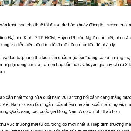
 sản khai thác cho thuê tốt được dự báo khuấy động thị trường cuối
ting Đại học Kinh tế TP HCM, Huỳnh Phước Nghĩa cho biết, nhu cầu 
Trung và diễn biến nền kinh tế vĩ mô cũng như tiến độ pháp lý.
ợi và đầu tư phòng thủ kiểu "ăn chắc mặc bền" đang có xu hướng mạ
mang lại dòng tiền sẽ trở nên hấp dẫn hơn. Chuyên gia này chỉ ra 3 
năm.
hấp dẫn nhất trong nửa cuối năm 2019 trong bối cảnh căng thẳng th
 Việt Nam lọt vào tầm ngắm của nhiều nhà sản xuất nước ngoài, ít n
Trung Quốc sang các quốc gia Đông Nam Á có chi phí thấp hơn.
khu vực thương mại tự do, trong đó mới nhất là Hiệp định thương m