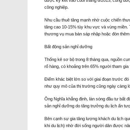
được ký kết vào cuối tháng 6/2019, cũng đư
công nghiệp.
Nhu cầu thuê tăng mạnh nhờ cuộc chiến thươn
tăng cao 10-15% tùy khu vực và vùng miền. T
thương vụ mua bán sáp nhập hoặc đón thêm 
Bất động sản nghỉ dưỡng
Thống kê sơ bộ trong 8 tháng qua, nguồn cu
rổ hàng, có khoảng trên 65% người tham gia 
Điểm khác biệt lớn so với giai đoạn trước đ
như quy mô của thị trường cũng ngày càng l
Ông Nghĩa khẳng định, làn sóng đầu tư bất đ
sản nghỉ dưỡng do tăng trưởng du lịch ấn tư
Bên cạnh sự gia tăng lượng khách du lịch quốc
khi du lịch) nhờ đời sống người dân được nân