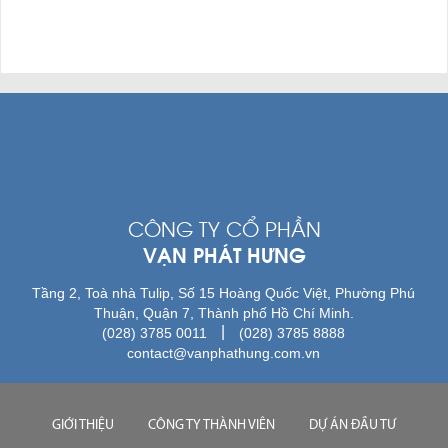
CÔNG TY CỔ PHẦN
VẠN PHÁT HƯNG
Tầng 2, Toà nhà Tulip, Số 15 Hoàng Quốc Việt, Phường Phú
Thuận, Quận 7, Thành phố Hồ Chí Minh.
|
(028) 3785 0011
(028) 3785 8888
contact@vanphathung.com.vn
GIỚI THIỆU
CÔNG TY THÀNH VIÊN
DỰ ÁN ĐẦU TƯ