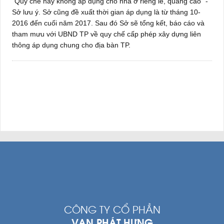
“Quy chế này không áp dụng cho nhà ở riêng lẻ, quảng cáo” -
Sở lưu ý. Sở cũng đề xuất thời gian áp dụng là từ tháng 10-
2016 đến cuối năm 2017. Sau đó Sở sẽ tổng kết, báo cáo và
tham mưu với UBND TP về quy chế cấp phép xây dựng liên
thông áp dụng chung cho địa bàn TP.
CÔNG TY CỔ PHẦN
VẠN PHÁT HƯNG