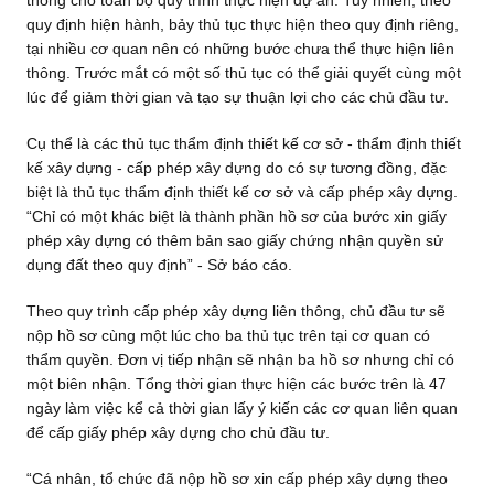
thông cho toàn bộ quy trình thực hiện dự án. Tuy nhiên, theo
quy định hiện hành, bảy thủ tục thực hiện theo quy định riêng,
tại nhiều cơ quan nên có những bước chưa thể thực hiện liên
thông. Trước mắt có một số thủ tục có thể giải quyết cùng một
lúc để giảm thời gian và tạo sự thuận lợi cho các chủ đầu tư.
Cụ thể là các thủ tục thẩm định thiết kế cơ sở - thẩm định thiết
kế xây dựng - cấp phép xây dựng do có sự tương đồng, đặc
biệt là thủ tục thẩm định thiết kế cơ sở và cấp phép xây dựng.
“Chỉ có một khác biệt là thành phần hồ sơ của bước xin giấy
phép xây dựng có thêm bản sao giấy chứng nhận quyền sử
dụng đất theo quy định” - Sở báo cáo.
Theo quy trình cấp phép xây dựng liên thông, chủ đầu tư sẽ
nộp hồ sơ cùng một lúc cho ba thủ tục trên tại cơ quan có
thẩm quyền. Đơn vị tiếp nhận sẽ nhận ba hồ sơ nhưng chỉ có
một biên nhận. Tổng thời gian thực hiện các bước trên là 47
ngày làm việc kể cả thời gian lấy ý kiến các cơ quan liên quan
để cấp giấy phép xây dựng cho chủ đầu tư.
“Cá nhân, tổ chức đã nộp hồ sơ xin cấp phép xây dựng theo