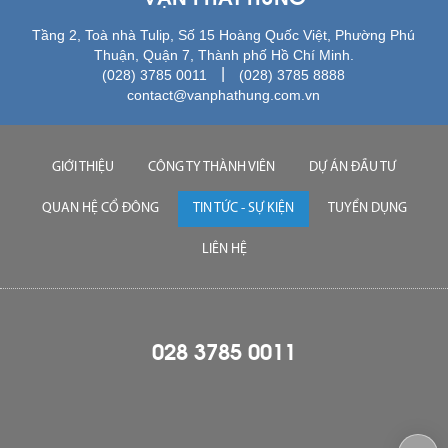
Tầng 2, Toà nhà Tulip, Số 15 Hoàng Quốc Việt, Phường Phú
Thuận, Quận 7, Thành phố Hồ Chí Minh.
|
(028) 3785 0011
(028) 3785 8888
contact@vanphathung.com.vn
GIỚI THIỆU
CÔNG TY THÀNH VIÊN
DỰ ÁN ĐẦU TƯ
QUAN HỆ CỔ ĐÔNG
TIN TỨC - SỰ KIỆN
TUYỂN DỤNG
LIÊN HỆ
028 3785 0011