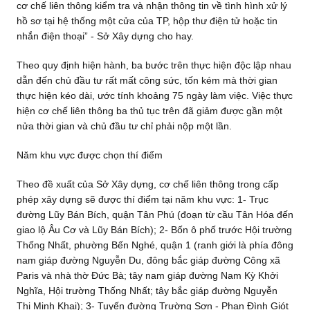
cơ chế liên thông kiểm tra và nhận thông tin về tình hình xử lý
hồ sơ tại hệ thống một cửa của TP, hộp thư điện tử hoặc tin
nhắn điện thoại” - Sở Xây dựng cho hay.
Theo quy định hiện hành, ba bước trên thực hiện độc lập nhau
dẫn đến chủ đầu tư rất mất công sức, tốn kém mà thời gian
thực hiện kéo dài, ước tính khoảng 75 ngày làm việc. Việc thực
hiện cơ chế liên thông ba thủ tục trên đã giảm được gần một
nửa thời gian và chủ đầu tư chỉ phải nộp một lần.
Năm khu vực được chọn thí điểm
Theo đề xuất của Sở Xây dựng, cơ chế liên thông trong cấp
phép xây dựng sẽ được thí điểm tại năm khu vực: 1- Trục
đường Lũy Bán Bích, quận Tân Phú (đoạn từ cầu Tân Hóa đến
giao lộ Âu Cơ và Lũy Bán Bích); 2- Bốn ô phố trước Hội trường
Thống Nhất, phường Bến Nghé, quận 1 (ranh giới là phía đông
nam giáp đường Nguyễn Du, đông bắc giáp đường Công xã
Paris và nhà thờ Đức Bà; tây nam giáp đường Nam Kỳ Khởi
Nghĩa, Hội trường Thống Nhất; tây bắc giáp đường Nguyễn
Thị Minh Khai); 3- Tuyến đường Trường Sơn - Phan Đình Giót