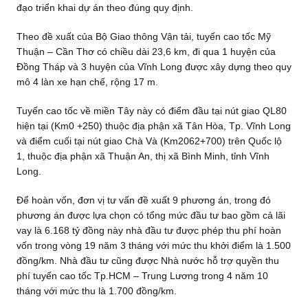
đạo triển khai dự án theo đúng quy định.
Theo đề xuất của Bộ Giao thông Vận tải, tuyến cao tốc Mỹ
Thuận – Cần Thơ có chiều dài 23,6 km, đi qua 1 huyện của
Đồng Tháp và 3 huyện của Vĩnh Long được xây dựng theo quy
mô 4 làn xe hạn chế, rộng 17 m.
Tuyến cao tốc về miền Tây này có điểm đầu tại nút giao QL80
hiện tại (Km0 +250) thuộc địa phận xã Tân Hòa, Tp. Vĩnh Long
và điểm cuối tại nút giao Chà Và (Km2062+700) trên Quốc lộ
1, thuộc địa phận xã Thuận An, thị xã Bình Minh, tỉnh Vĩnh
Long.
Để hoàn vốn, đơn vị tư vấn đề xuất 9 phương án, trong đó
phương án được lựa chọn có tổng mức đầu tư bao gồm cả lãi
vay là 6.168 tỷ đồng này nhà đầu tư được phép thu phí hoàn
vốn trong vòng 19 năm 3 tháng với mức thu khởi điểm là 1.500
đồng/km. Nhà đầu tư cũng được Nhà nước hỗ trợ quyền thu
phí tuyến cao tốc Tp.HCM – Trung Lương trong 4 năm 10
tháng với mức thu là 1.700 đồng/km.