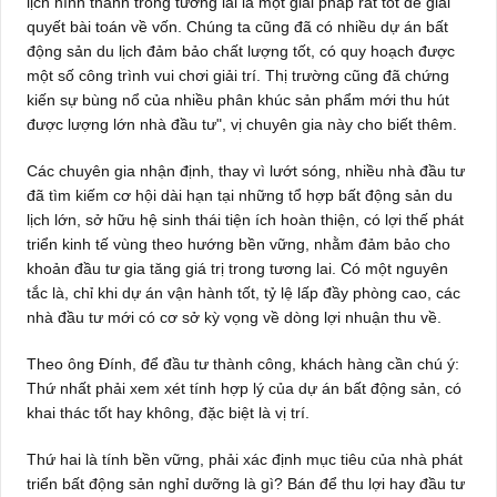
lịch hình thành trong tương lai là một giải pháp rất tốt để giải
quyết bài toán về vốn. Chúng ta cũng đã có nhiều dự án bất
động sản du lịch đảm bảo chất lượng tốt, có quy hoạch được
một số công trình vui chơi giải trí. Thị trường cũng đã chứng
kiến sự bùng nổ của nhiều phân khúc sản phẩm mới thu hút
được lượng lớn nhà đầu tư", vị chuyên gia này cho biết thêm.
Các chuyên gia nhận định, thay vì lướt sóng, nhiều nhà đầu tư
đã tìm kiếm cơ hội dài hạn tại những tổ hợp bất động sản du
lịch lớn, sở hữu hệ sinh thái tiện ích hoàn thiện, có lợi thế phát
triển kinh tế vùng theo hướng bền vững, nhằm đảm bảo cho
khoản đầu tư gia tăng giá trị trong tương lai. Có một nguyên
tắc là, chỉ khi dự án vận hành tốt, tỷ lệ lấp đầy phòng cao, các
nhà đầu tư mới có cơ sở kỳ vọng về dòng lợi nhuận thu về.
Theo ông Đính, để đầu tư thành công, khách hàng cần chú ý:
Thứ nhất phải xem xét tính hợp lý của dự án bất động sản, có
khai thác tốt hay không, đặc biệt là vị trí.
Thứ hai là tính bền vững, phải xác định mục tiêu của nhà phát
triển bất động sản nghỉ dưỡng là gì? Bán để thu lợi hay đầu tư