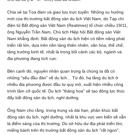
Chia sẻ tại Tọa đàm và giao lưu trực tuyến: Những xu hướng
mới của thị trường bất động sản du lịch Việt Nam, do Tạp chí
điện tử Bất động sản Việt Nam (Reatimes) tổ chức chiều 19/11,
ông Nguyễn Trần Nam, Chủ tịch Hiệp hội Bất động sản Việt
Nam khẳng định: Bất động sản du lịch hiện có tiềm năng phát
triển rất lớn, dựa trên nền tảng thiên nhiên, văn hóa, thể chế,
tăng trưởng kinh tế, nhất là trong bối cảnh các bộ, ngành và
địa phương đang tích cực.
Bên cạnh đó, nguyên nhân quan trọng là chúng ta đã có
những "sếu đầu đàn" về du lịch… Từ đó, hạ tầng du lịch ở
nhiều địa phương được đầu tư quy mô, xuất hiện nhiều công
trình tầm cỡ quốc tế. Du lịch "thăng hoa" sẽ tạo động lực thúc
đẩy bất động sản du lịch, nghỉ dưỡng.
Ông Nam cho rằng, trong trung và dài hạn, phân khúc bất
động sản du lịch, nghỉ dưỡng, nhất là khu vực ven biển sẽ vẫn
là điểm sáng của thị trường. Dù sở hữu dư địa phát triển lớn,
miếng bánh trên thị trường bất động sản du lịch "rất ngon",