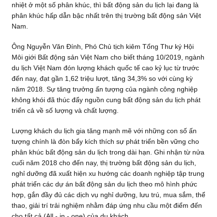
nhiệt ở một số phân khúc, thì bất động sản du lịch lại đang là
phân khúc hấp dẫn bậc nhất trên thị trường bất động sản Việt
Nam.
Ông Nguyễn Văn Đính, Phó Chủ tịch kiêm Tổng Thư ký Hội
Môi giới Bất động sản Việt Nam cho biết tháng 10/2019, ngành
du lịch Việt Nam đón lượng khách quốc tế cao kỷ lục từ trước
đến nay, đạt gần 1,62 triệu lượt, tăng 34,3% so với cùng kỳ
năm 2018. Sự tăng trưởng ấn tượng của ngành công nghiệp
không khói đã thúc đẩy nguồn cung bất động sản du lịch phát
triển cả về số lượng và chất lượng.
Lượng khách du lịch gia tăng mạnh mẽ với những con số ấn
tượng chính là đòn bẩy kích thích sự phát triển bền vững cho
phân khúc bất động sản du lịch trong dài hạn. Ghi nhận từ nửa
cuối năm 2018 cho đến nay, thị trường bất động sản du lịch,
nghỉ dưỡng đã xuất hiện xu hướng các doanh nghiệp tập trung
phát triển các dự án bất động sản du lịch theo mô hình phức
hợp, gắn đầy đủ các dịch vụ nghỉ dưỡng, lưu trú, mua sắm, thể
thao, giải trí trải nghiệm nhằm đáp ứng nhu cầu một điểm đến
cho tất cả (All - in - one) của du khách.