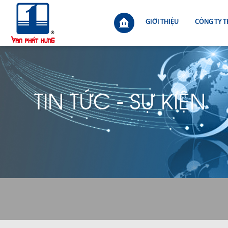
GIỚI THIỆU
CÔNG TY T
TIN TỨC - SỰ KIỆN