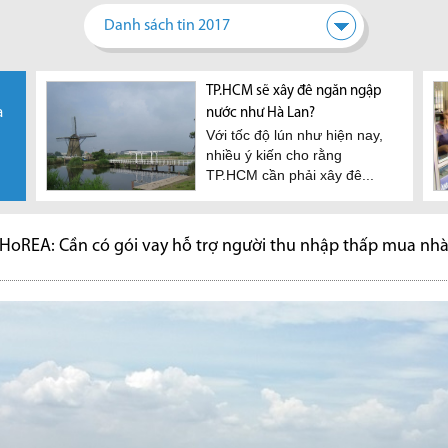
Danh sách tin 2017
thu
TP.HCM kiến nghị đầu tư 2
HoREA kiến nghị giãn tiến độ
TP.HCM sẽ xây đê ngăn ngập
Thị trường văn phòng cho
Cầu C
à
m 2019
tuyến cao tốc đi Bình Phước,
nộp tiền sử dụng đất
nước như Hà Lan?
thuê tại trung tâm Tp.HCM
hành
iệp,
HoREA đề xuất cho cá nhân,
Với tốc độ lún như hiện nay,
Theo
Tây Ninh
tiếp tục khan hiếm đến hết
khai
hộ gia đình và doanh nghiệp
nhiều ý kiến cho rằng
trong
UBND TP.HCM vừa kiến nghị
năm 2020
được giãn tiến độ...
TP.HCM cần phải xây đê...
trên 
Bộ Giao thông vận tải ưu tiên
Theo Savills Việt Nam, nguồn
sớm đầu tư xây dựng...
cung văn phòng hạng A tại
dự
trung tâm Tp.HCM dự báo sẽ...
HoREA: Cần có gói vay hỗ trợ người thu nhập thấp mua nh