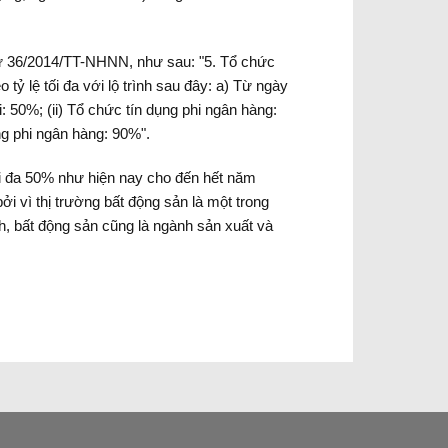
tư 36/2014/TT-NHNN, như sau: "5. Tổ chức
ỷ lệ tối đa với lộ trình sau đây: a) Từ ngày
 50%; (ii) Tổ chức tín dụng phi ngân hàng:
ng phi ngân hàng: 90%".
ối đa 50% như hiện nay cho đến hết năm
ởi vì thị trường bất động sản là một trong
h, bất động sản cũng là ngành sản xuất và