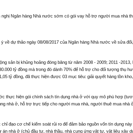
nghị Ngân hàng Nhà nước sớm có gói vay hỗ trợ người mua nhà thu 
 ý về dự thảo ngày 08/08/2017 của Ngân hàng Nhà nước về sửa đổi, 
động sản bị khủng hoảng đóng băng từ năm 2008 - 2009; 2011 -2013, 
 30.000 tỷ đồng mà trong đó dành 70% để hỗ trợ cho đối tượng thụ h
 1,05 tỷ đồng, đã thực hiện được 03 mục tiêu: giải quyết hàng tồn kh
 thực hiện gói chính sách tín dụng nhà ở với quy mô phù hợp (tươn
dùng nhà ở, hỗ trợ trực tiếp cho người mua nhà, người thuê mua nhà 
 chỉ đạo cơ chế kiểm soát rủi ro để đảm bảo nguồn vốn tín dụng nà
 án nhà ở (chủ đầu tư, nhà thầu, nhà cung ứng vật tư, vật liệu xây 