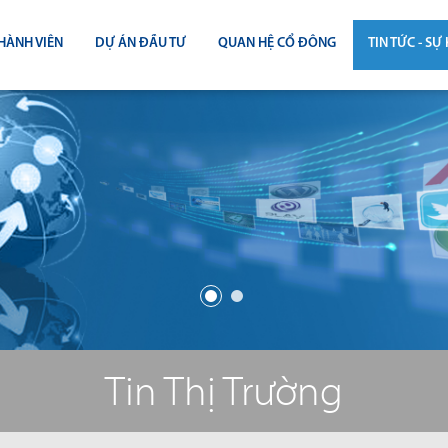
HÀNH VIÊN
DỰ ÁN ĐẦU TƯ
QUAN HỆ CỔ ĐÔNG
TIN TỨC - SỰ 
CÔNG BỐ THÔNG TIN
TIN THỊ T
ĐẠI HỘI ĐỒNG CỔ ĐÔNG
TIN DỰ Á
BÁO CÁO THƯỜNG NIÊN
TIN CÔNG 
BÁO CÁO TÀI CHÍNH
BÁO CÁO QUẢN TRỊ CÔNG TY
ĐIỀU LỆ - QUY CHẾ - BẢN CÁO BẠ
Tin Thị Trường