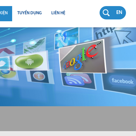
EN
KIỆN
TUYỂN DỤNG
LIÊN HỆ
RƯỜNG
N
TY
CH