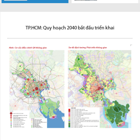
chính thức ban
như nhà riêng lẻ,
hành kế hoạch triển khai quy
chung cư, sản phẩm trong dự
hoạch đô thị đến năm...
án sẽ có mã...
TP.HCM: Quy hoạch 2040 bắt đầu triển khai