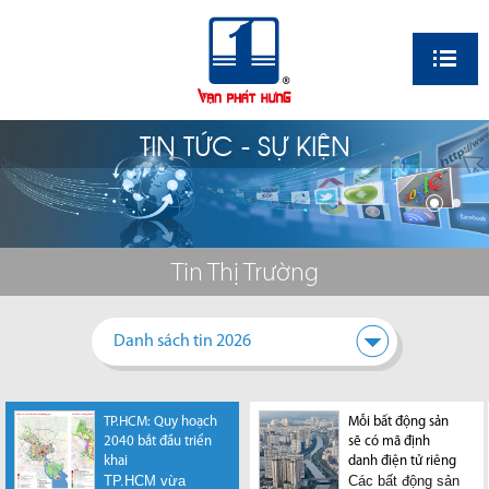
EN
TIN TỨC - SỰ KIỆN
Tin Thị Trường
Danh sách tin 2026
TP.HCM: Quy hoạch
Mỗi bất động sản
2040 bắt đầu triển
sẽ có mã định
khai
danh điện tử riêng
TP.HCM vừa
Các bất động sản