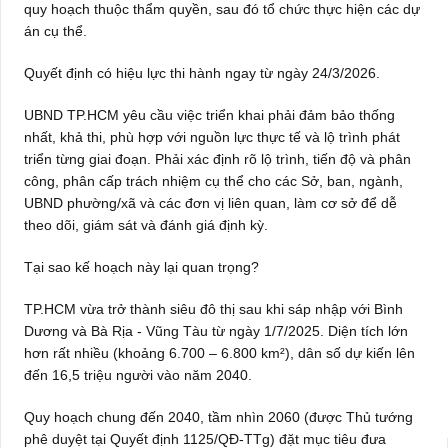
quy hoạch thuộc thẩm quyền, sau đó tổ chức thực hiện các dự
án cụ thể.
Quyết định có hiệu lực thi hành ngay từ ngày 24/3/2026.
UBND TP.HCM yêu cầu việc triển khai phải đảm bảo thống
nhất, khả thi, phù hợp với nguồn lực thực tế và lộ trình phát
triển từng giai đoạn. Phải xác định rõ lộ trình, tiến độ và phân
công, phân cấp trách nhiệm cụ thể cho các Sở, ban, ngành,
UBND phường/xã và các đơn vị liên quan, làm cơ sở để dễ
theo dõi, giám sát và đánh giá định kỳ.
Tại sao kế hoạch này lại quan trọng?
TP.HCM vừa trở thành siêu đô thị sau khi sáp nhập với Bình
Dương và Bà Rịa - Vũng Tàu từ ngày 1/7/2025. Diện tích lớn
hơn rất nhiều (khoảng 6.700 – 6.800 km²), dân số dự kiến lên
đến 16,5 triệu người vào năm 2040.
Quy hoạch chung đến 2040, tầm nhìn 2060 (được Thủ tướng
phê duyệt tại Quyết định 1125/QĐ-TTg) đặt mục tiêu đưa