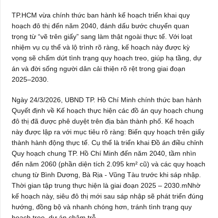
TP.HCM vừa chính thức ban hành kế hoạch triển khai quy
hoạch đô thị đến năm 2040, đánh dấu bước chuyển quan
trọng từ “vẽ trên giấy” sang làm thật ngoài thực tế. Với loạt
nhiệm vụ cụ thể và lộ trình rõ ràng, kế hoạch này được kỳ
vọng sẽ chấm dứt tình trạng quy hoạch treo, giúp hạ tầng, dự
án và đời sống người dân cải thiện rõ rệt trong giai đoạn
2025–2030.
Ngày 24/3/2026, UBND TP. Hồ Chí Minh chính thức ban hành
Quyết định về Kế hoạch thực hiện các đồ án quy hoạch chung
đô thị đã được phê duyệt trên địa bàn thành phố. Kế hoạch
này được lập ra với mục tiêu rõ ràng: Biến quy hoạch trên giấy
thành hành động thực tế. Cụ thể là triển khai Đồ án điều chỉnh
Quy hoạch chung TP. Hồ Chí Minh đến năm 2040, tầm nhìn
đến năm 2060 (phần diện tích 2.095 km² cũ) và các quy hoạch
chung từ Bình Dương, Bà Rịa - Vũng Tàu trước khi sáp nhập.
Thời gian tập trung thực hiện là giai đoạn 2025 – 2030.mNhờ
kế hoạch này, siêu đô thị mới sau sáp nhập sẽ phát triển đúng
hướng, đồng bộ và nhanh chóng hơn, tránh tình trạng quy
hoạch treo, dự án chậm trễ.