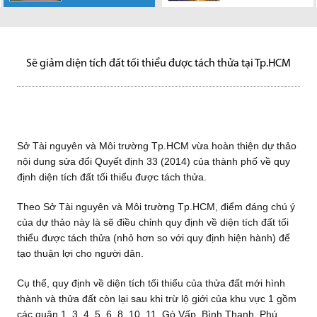
Sở Tài nguyên và
tế đang tăng
UBND TP.HCM
tài chính, có
Hàng loạt dự án
sát về bất động
đất trong Thủ
Theo UBND tỉnh
Bất động sản
trường BĐS
Môi trường Tp.HCM vừa hoàn
trưởng ổn định, tiết kiệm của...
vừa kiến nghị Bộ Giao thông
nguyện vọng thì sẽ được ghi...
hạ tầng khu đông TP.HCM đang
sản toàn cầu gần đây cho thấy
Thiêm cùng 5 khu đất khác sẽ
Đồng Nai, trong giai đoạn 2018-
công nghiệp, nghỉ dưỡng và tài
TP.HCM quý II-2020 do Công ty
thiện dự thảo nội dung sửa
vận tải ưu tiên sớm đầu tư xây
được thúc đẩy mạnh mẽ,
trung tâm...
được TP HCM dùng...
2020, trên địa bàn Đồng Nai
sản khai thác cho thuê tốt...
Nghiên cứu JLL Việt Nam...
đổi...
dựng...
theo...
sẽ...
Sẽ giảm diện tích đất tối thiểu được tách thửa tại Tp.HCM
Sở Tài nguyên và Môi trường Tp.HCM vừa hoàn thiện dự thảo
nội dung sửa đổi Quyết định 33 (2014) của thành phố về quy
định diện tích đất tối thiểu được tách thửa.
Theo Sở Tài nguyên và Môi trường Tp.HCM, điểm đáng chú ý
của dự thảo này là sẽ điều chỉnh quy định về diện tích đất tối
thiểu được tách thửa (nhỏ hơn so với quy định hiện hành) để
tạo thuận lợi cho người dân.
Cụ thể, quy định về diện tích tối thiểu của thửa đất mới hình
thành và thửa đất còn lại sau khi trừ lộ giới của khu vực 1 gồm
các quận 1, 3, 4, 5, 6, 8, 10, 11, Gò Vấp, Bình Thạnh, Phú