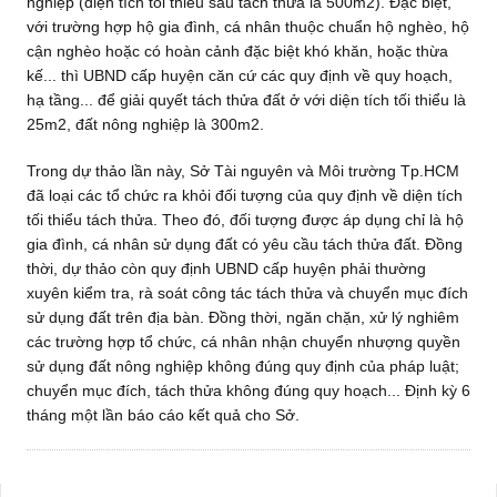
nghiệp (diện tích tối thiểu sau tách thửa là 500m2). Đặc biệt,
với trường hợp hộ gia đình, cá nhân thuộc chuẩn hộ nghèo, hộ
cận nghèo hoặc có hoàn cảnh đặc biệt khó khăn, hoặc thừa
kế... thì UBND cấp huyện căn cứ các quy định về quy hoạch,
hạ tầng... để giải quyết tách thửa đất ở với diện tích tối thiểu là
25m2, đất nông nghiệp là 300m2.
Trong dự thảo lần này, Sở Tài nguyên và Môi trường Tp.HCM
đã loại các tổ chức ra khỏi đối tượng của quy định về diện tích
tối thiểu tách thửa. Theo đó, đối tượng được áp dụng chỉ là hộ
gia đình, cá nhân sử dụng đất có yêu cầu tách thửa đất. Đồng
thời, dự thảo còn quy định UBND cấp huyện phải thường
xuyên kiểm tra, rà soát công tác tách thửa và chuyển mục đích
sử dụng đất trên địa bàn. Đồng thời, ngăn chặn, xử lý nghiêm
các trường hợp tổ chức, cá nhân nhận chuyển nhượng quyền
sử dụng đất nông nghiệp không đúng quy định của pháp luật;
chuyển mục đích, tách thửa không đúng quy hoạch... Định kỳ 6
tháng một lần báo cáo kết quả cho Sở.