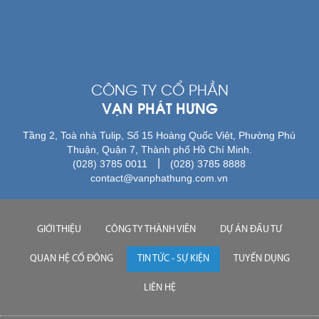
CÔNG TY CỔ PHẦN
VẠN PHÁT HƯNG
Tầng 2, Toà nhà Tulip, Số 15 Hoàng Quốc Việt, Phường Phú
Thuận, Quận 7, Thành phố Hồ Chí Minh.
|
(028) 3785 0011
(028) 3785 8888
contact@vanphathung.com.vn
GIỚI THIỆU
CÔNG TY THÀNH VIÊN
DỰ ÁN ĐẦU TƯ
QUAN HỆ CỔ ĐÔNG
TIN TỨC - SỰ KIỆN
TUYỂN DỤNG
LIÊN HỆ