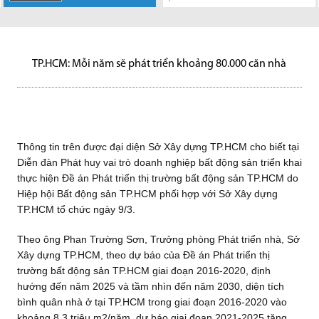
Thông tin trên
Mặc dù pháp luật
Theo bà Nguyễn
vấn đề được
đô thị (metro) TP.HCM mà
Các thách thức
khác nhau Loạt
được đại diện Sở Xây dựng
đã cho phép người nước ngoài
Thị Vân Khanh, Giám đốc cấp
quan tâm trước thềm năm mới
Thủ tướng phê duyệt,...
vẫn đang tồn tại trên thị trường
dự đoán thứ nhất cho rằng, giá
TP.HCM cho biết tại Diễn đàn
được mua và sở hữu nhà ở...
cao thị trường vốn JLL Việt
2023 là tạo lực...
bất động sản, tuy nhiên,...
bất...
Phát...
Nam,...
TP.HCM: Mỗi năm sẽ phát triển khoảng 80.000 căn nhà
Thông tin trên được đại diện Sở Xây dựng TP.HCM cho biết tại
Diễn đàn Phát huy vai trò doanh nghiệp bất động sản triển khai
thực hiện Đề án Phát triển thị trường bất động sản TP.HCM do
Hiệp hội Bất động sản TP.HCM phối hợp với Sở Xây dựng
TP.HCM tổ chức ngày 9/3.
Theo ông Phan Trường Sơn, Trưởng phòng Phát triển nhà, Sở
Xây dựng TP.HCM, theo dự báo của Đề án Phát triển thị
trường bất động sản TP.HCM giai đoạn 2016-2020, định
hướng đến năm 2025 và tầm nhìn đến năm 2030, diện tích
bình quân nhà ở tại TP.HCM trong giai đoạn 2016-2020 vào
khoảng 8,3 triệu m2/năm, dự báo giai đoạn 2021-2025 tăng