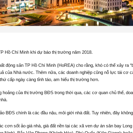
TP Hồ Chí Minh khi dự báo thị trường năm 2018.
bất động sản TP Hồ Chí Minh (HoREA) cho rằng, khó có thể xảy ra “
u quả của Nhà nước. Thêm nữa, các doanh nghiệp cũng nỗ lực tái cơ c
thứ cấp ngày càng tỉnh táo, am hiểu thị trường hơn.
g hoảng của thị trường BĐS trong thời qua, các cơ quan chủ thể, doa
nhà.
 ảo BĐS chính là các đầu nậu, môi giới nhà đất. Tuy nhiên, đây khôn
 các cơn sốt ảo giá nhà, giá đất nền tại các xã ven dự án sân bay Lo
ng Ninh), Bắc Vân Phong (Khánh Hòa), Phú Quốc (Kiên Giang); hoặc 