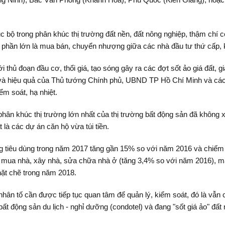
c bộ trong phân khúc thị trường đất nền, đất nông nghiệp, thậm ch
 phần lớn là mua bán, chuyển nhượng giữa các nhà đầu tư thứ cấp, k
i thủ đoạn đầu cơ, thổi giá, tạo sóng gây ra các đợt sốt ảo giá đất, 
à hiệu quả của Thủ tướng Chính phủ, UBND TP Hồ Chí Minh và các tỉnh
m soát, hạ nhiệt.
 phân khúc thị trường lớn nhất của thị trường bất động sản đã không x
 là các dự án căn hộ vừa túi tiền.
ng tiêu dùng trong năm 2017 tăng gần 15% so với năm 2016 và chiếm 
ch mua nhà, xây nhà, sửa chữa nhà ở (tăng 3,4% so với năm 2016), 
ặt chẽ trong năm 2018.
nhân tố cần được tiếp tục quan tâm để quản lý, kiểm soát, đó là vẫn c
t động sản du lịch - nghỉ dưỡng (condotel) và đang "sốt giá ảo" đất 