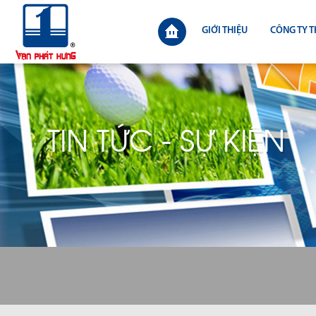
GIỚI THIỆU
CÔNG TY T
TIN TỨC - SỰ KIỆN