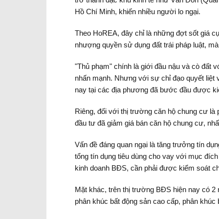
Hồ Chí Minh, khiến nhiều người lo ngại.
Theo HoREA, đây chỉ là những đợt sốt giá cụ
nhượng quyền sử dụng đất trái pháp luật, mà
"Thủ phạm" chính là giới đầu nậu và cò đất vớ
nhấn mạnh. Nhưng với sự chỉ đạo quyết liệt v
nay tại các địa phương đã bước đầu được kiể
Riêng, đối với thị trường căn hộ chung cư là
đầu tư đã giảm giá bán căn hộ chung cư, nhất
Vấn đề đáng quan ngại là tăng trưởng tín dụ
tổng tín dụng tiêu dùng cho vay với mục đí
kinh doanh BĐS, cần phải được kiểm soát ch
Mặt khác, trên thị trường BĐS hiện nay có 2 
phân khúc bất động sản cao cấp, phân khúc bấ