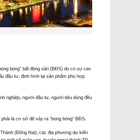
bóng bóng” bất động sản (BĐS) do có sự can
ấu đầu tư, định hình lại sản phẩm phù hợp
nh nghiệp, người đầu tư, người tiêu dùng đều
g phải là cơ sở để xảy ra "bong bóng" BĐS.
ng Thành (Đồng Nai); các địa phương dự kiến
tại một số quận ven, huyện ngoại thành TP