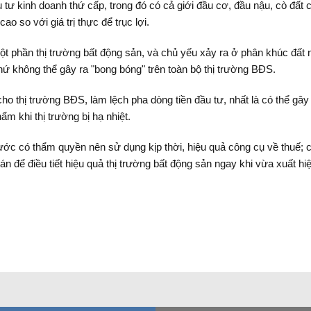
tư kinh doanh thứ cấp, trong đó có cả giới đầu cơ, đầu nậu, cò đất ch
ao so với giá trị thực để trục lợi.
một phần thị trường bất động sản, và chủ yếu xảy ra ở phân khúc đất n
chứ không thể gây ra "bong bóng" trên toàn bộ thị trường BĐS.
ho thị trường BĐS, làm lệch pha dòng tiền đầu tư, nhất là có thể gây 
 khi thị trường bị hạ nhiệt.
c có thẩm quyền nên sử dụng kịp thời, hiệu quả công cụ về thuế; c
n để điều tiết hiệu quả thị trường bất động sản ngay khi vừa xuất hi