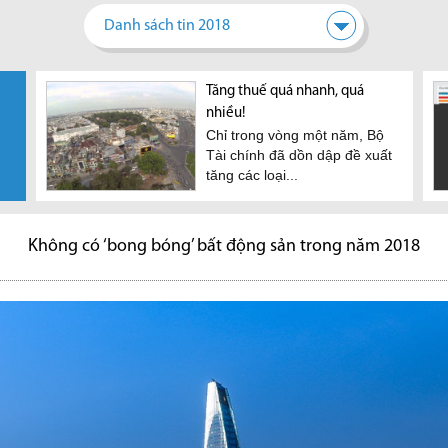
Danh sách tin 2018
được
Sân bay Long Thành: Đẩy
Tăng thuế quá nhanh, quá
TP.HCM: Hạ tầng khu đông
TP.H
ch
nhanh giải phóng mặt bằng,
nhiều!
phát triển, cơ hội cho thị
bình
thị
Chỉ trong vòng một năm, Bộ
Khôn
xử nghiêm đầu cơ đất
trường BĐS
ệt
Tài chính đã dồn dập đề xuất
nào 
Phó thủ tướng Trịnh Đình
Hàng loạt dự án hạ tầng khu
tăng các loại...
căn h
Dũng vừa có văn bản chỉ đạo
đông TP.HCM đang được
các bộ, ngành,...
thúc đẩy mạnh mẽ, theo...
Không có ‘bong bóng’ bất động sản trong năm 2018