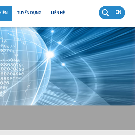
EN
KIỆN
TUYỂN DỤNG
LIÊN HỆ
RƯỜNG
N
TY
CH