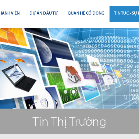
HÀNH VIÊN
DỰ ÁN ĐẦU TƯ
QUAN HỆ CỔ ĐÔNG
TIN TỨC - SỰ 
CÔNG BỐ THÔNG TIN
TIN THỊ T
ĐẠI HỘI ĐỒNG CỔ ĐÔNG
TIN DỰ Á
BÁO CÁO THƯỜNG NIÊN
TIN CÔNG 
BÁO CÁO TÀI CHÍNH
BÁO CÁO QUẢN TRỊ CÔNG TY
ĐIỀU LỆ - QUY CHẾ - BẢN CÁO BẠ
Tin Thị Trường