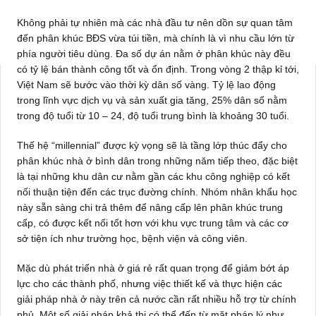
Không phải tự nhiên mà các nhà đầu tư nên dồn sự quan tâm
đến phân khúc BĐS vừa túi tiền, mà chính là vì nhu cầu lớn từ
phía người tiêu dùng. Đa số dự án nằm ở phân khúc này đều
có tỷ lệ bán thành công tốt và ổn định. Trong vòng 2 thập kỉ tới,
Việt Nam sẽ bước vào thời kỳ dân số vàng. Tỷ lệ lao động
trong lĩnh vực dịch vụ và sản xuất gia tăng, 25% dân số nằm
trong độ tuổi từ 10 – 24, độ tuổi trung bình là khoảng 30 tuổi.
Thế hệ “millennial” được kỳ vọng sẽ là tầng lớp thúc đẩy cho
phân khúc nhà ở bình dân trong những năm tiếp theo, đặc biệt
là tại những khu dân cư nằm gần các khu công nghiệp có kết
nối thuận tiện đến các trục đường chính. Nhóm nhân khẩu học
này sẵn sàng chi trả thêm để nâng cấp lên phân khúc trung
cấp, có được kết nối tốt hơn với khu vực trung tâm và các cơ
sở tiện ích như trường học, bệnh viện và công viên.
Mặc dù phát triển nhà ở giá rẻ rất quan trọng để giảm bớt áp
lực cho các thành phố, nhưng việc thiết kế và thực hiện các
giải pháp nhà ở này trên cả nước cần rất nhiều hỗ trợ từ chính
phủ. Một số giải pháp khả thi có thể đến từ mặt pháp lý như