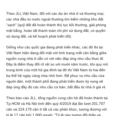
Theo JLL Việt Nam, đối với các dự án nhà ở và thương mại,
các nhà đầu tư nước ngoài thường tìm kiếm những khu đất
“sạch” (quỹ đất đã hoàn thành thủ tục bồi thường, giải phóng
mặt bằng, hoàn tất thanh toán chi phí sử dụng đất, có quyền
sử dụng đất, và kế hoạch phát triển tốt).
Giống như các quốc gia đang phát triển khác, các đô thị tại
Việt Nam hiện đang đối mặt với tình trạng mất cân bằng giữa
nguồn cung nhà ở sẵn có với việc đáp ứng nhu cầu thực tế.
Đây là điểm thay đổi rõ rệt so với mười năm trước, khi quy mô
trung bình của một hộ gia đình tại đô thị Việt Nam từ hai đến
ba thế hệ ngày càng chia nhỏ hơn. Để phục vụ nhu cầu của
người dân, một thành phố đang phát triển được kỳ vọng sẽ
đáp ứng đầy đủ các nhu cầu cơ bản, bắt đầu từ nhà ở giá rẻ.
Theo báo cáo JLL, tổng nguồn cung căn hộ đã hoàn thành tại
Tp.HCM và Hà Nội tính đến quý 4/2019 đạt lần lượt 201.707
căn và 224.179 căn ở tất cả các phân khúc, tương đương với
tỷ lệ 17 căn hộ/ 1.000 người. "Tỷ lệ này tương đối thấp và