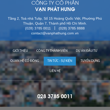
CÔNG TY CỔ PHẦN
VẠN PHÁT HƯNG
Tầng 2, Toà nhà Tulip, Số 15 Hoàng Quốc Việt, Phường Phú
Thuận, Quận 7, Thành phố Hồ Chí Minh.
|
(028) 3785 0011
(028) 3785 8888
contact@vanphathung.com.vn
GIỚI THIỆU
CÔNG TY THÀNH VIÊN
DỰ ÁN ĐẦU TƯ
QUAN HỆ CỔ ĐÔNG
TIN TỨC - SỰ KIỆN
TUYỂN DỤNG
LIÊN HỆ
028 3785 0011