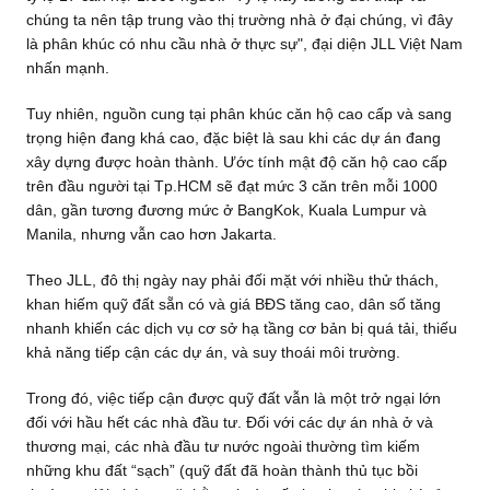
chúng ta nên tập trung vào thị trường nhà ở đại chúng, vì đây
là phân khúc có nhu cầu nhà ở thực sự", đại diện JLL Việt Nam
nhấn mạnh.
Tuy nhiên, nguồn cung tại phân khúc căn hộ cao cấp và sang
trọng hiện đang khá cao, đặc biệt là sau khi các dự án đang
xây dựng được hoàn thành. Ước tính mật độ căn hộ cao cấp
trên đầu người tại Tp.HCM sẽ đạt mức 3 căn trên mỗi 1000
dân, gần tương đương mức ở BangKok, Kuala Lumpur và
Manila, nhưng vẫn cao hơn Jakarta.
Theo JLL, đô thị ngày nay phải đối mặt với nhiều thử thách,
khan hiếm quỹ đất sẵn có và giá BĐS tăng cao, dân số tăng
nhanh khiến các dịch vụ cơ sở hạ tầng cơ bản bị quá tải, thiếu
khả năng tiếp cận các dự án, và suy thoái môi trường.
Trong đó, việc tiếp cận được quỹ đất vẫn là một trở ngại lớn
đối với hầu hết các nhà đầu tư. Đối với các dự án nhà ở và
thương mại, các nhà đầu tư nước ngoài thường tìm kiếm
những khu đất “sạch” (quỹ đất đã hoàn thành thủ tục bồi