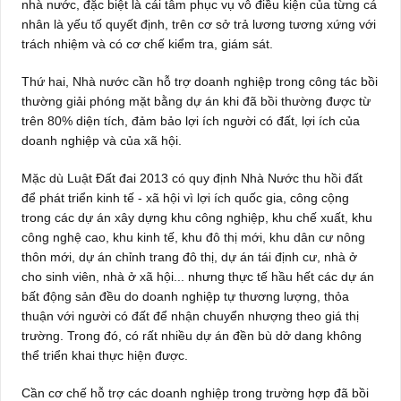
nhà nước, đặc biệt là cái tâm phục vụ vô điều kiện của từng cá
nhân là yếu tố quyết định, trên cơ sở trả lương tương xứng với
trách nhiệm và có cơ chế kiểm tra, giám sát.
Thứ hai, Nhà nước cần hỗ trợ doanh nghiệp trong công tác bồi
thường giải phóng mặt bằng dự án khi đã bồi thường được từ
trên 80% diện tích, đảm bảo lợi ích người có đất, lợi ích của
doanh nghiệp và của xã hội.
Mặc dù Luật Đất đai 2013 có quy định Nhà Nước thu hồi đất
để phát triển kinh tế - xã hội vì lợi ích quốc gia, công cộng
trong các dự án xây dựng khu công nghiệp, khu chế xuất, khu
công nghệ cao, khu kinh tế, khu đô thị mới, khu dân cư nông
thôn mới, dự án chỉnh trang đô thị, dự án tái định cư, nhà ở
cho sinh viên, nhà ở xã hội... nhưng thực tế hầu hết các dự án
bất động sản đều do doanh nghiệp tự thương lượng, thỏa
thuận với người có đất để nhận chuyển nhượng theo giá thị
trường. Trong đó, có rất nhiều dự án đền bù dở dang không
thể triển khai thực hiện được.
Cần cơ chế hỗ trợ các doanh nghiệp trong trường hợp đã bồi