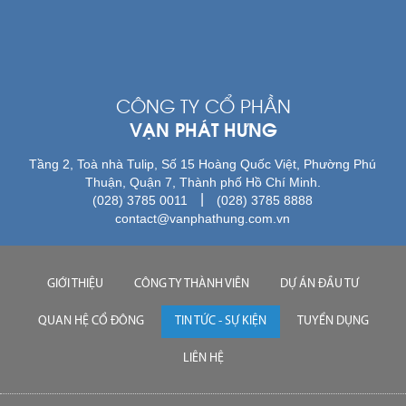
CÔNG TY CỔ PHẦN
VẠN PHÁT HƯNG
Tầng 2, Toà nhà Tulip, Số 15 Hoàng Quốc Việt, Phường Phú
Thuận, Quận 7, Thành phố Hồ Chí Minh.
|
(028) 3785 0011
(028) 3785 8888
contact@vanphathung.com.vn
GIỚI THIỆU
CÔNG TY THÀNH VIÊN
DỰ ÁN ĐẦU TƯ
QUAN HỆ CỔ ĐÔNG
TIN TỨC - SỰ KIỆN
TUYỂN DỤNG
LIÊN HỆ