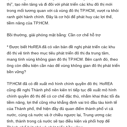
thị", tạo nền tảng và đi đôi với phát triển các khu đô thị mới
trong mối tương quan với cả vùng đô thị TP.HCM, vượt ra khỏi
ranh giới hành chính. Đây là cơ hội để phát huy các lợi thế,
tiềm năng của TP.HCM.
Bồi thường, giải phóng mặt bằng: Cần cơ chế hỗ trợ
* Được biết HoREA đã có văn bản đề nghị phát triển các khu
đô thị vệ tinh theo mục tiêu phát triển đô thị đa trung tâm,
mang tính vùng không gian đô thị TP.HCM. Bên cạnh đó, theo
ông còn điều kiện cần nào để vùng không gian đô thị phát triển
bền vững?
TP.HCM đã có đề xuất mô hình chính quyền đô thị. HoREA
cũng đề nghị Thành phố nên kiên trì tiếp tục đề xuất mô hình
chính quyền đô thị để có cơ chế đặc thù, nhằm khai thác tối đa
tiềm năng, lợi thế cũng như khẳng định vai trò đầu tàu kinh tế
của Thành phố, thể hiện đầy đủ quan điểm thành phố vì cả
nước, cùng cả nước và ở chiều ngược lại, Trung ương các
tỉnh, thành trong cả nước sẽ tạo điều kiện và phối hợp để