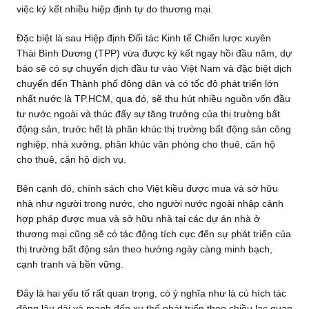
việc ký kết nhiều hiệp định tự do thương mại.
Đặc biệt là sau Hiệp định Đối tác Kinh tế Chiến lược xuyên
Thái Bình Dương (TPP) vừa được ký kết ngay hồi đầu năm, dự
báo sẽ có sự chuyển dịch đầu tư vào Việt Nam và đặc biệt dịch
chuyển đến Thành phố đông dân và có tốc độ phát triển lớn
nhất nước là TP.HCM, qua đó, sẽ thu hút nhiều nguồn vốn đầu
tư nước ngoài và thúc đẩy sự tăng trưởng của thị trường bất
động sản, trước hết là phân khúc thị trường bất động sản công
nghiệp, nhà xưởng, phân khúc văn phòng cho thuê, căn hộ
cho thuê, căn hộ dịch vụ.
Bên cạnh đó, chính sách cho Việt kiều được mua và sở hữu
nhà như người trong nước, cho người nước ngoài nhập cảnh
hợp pháp được mua và sở hữu nhà tại các dự án nhà ở
thương mại cũng sẽ có tác động tích cực đến sự phát triển của
thị trường bất động sản theo hướng ngày càng minh bạch,
cạnh tranh và bền vững.
Đây là hai yếu tố rất quan trọng, có ý nghĩa như là cú hích tác
động lâu dài và mạnh đến xu thế phát triển theo chiều lạc quan