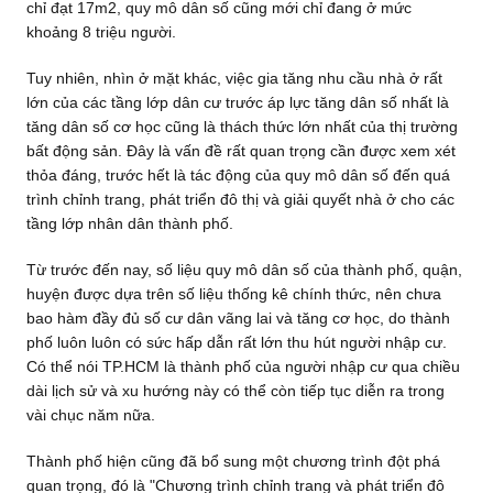
chỉ đạt 17m2, quy mô dân số cũng mới chỉ đang ở mức
khoảng 8 triệu người.
Tuy nhiên, nhìn ở mặt khác, việc gia tăng nhu cầu nhà ở rất
lớn của các tầng lớp dân cư trước áp lực tăng dân số nhất là
tăng dân số cơ học cũng là thách thức lớn nhất của thị trường
bất động sản. Đây là vấn đề rất quan trọng cần được xem xét
thỏa đáng, trước hết là tác động của quy mô dân số đến quá
trình chỉnh trang, phát triển đô thị và giải quyết nhà ở cho các
tầng lớp nhân dân thành phố.
Từ trước đến nay, số liệu quy mô dân số của thành phố, quận,
huyện được dựa trên số liệu thống kê chính thức, nên chưa
bao hàm đầy đủ số cư dân vãng lai và tăng cơ học, do thành
phố luôn luôn có sức hấp dẫn rất lớn thu hút người nhập cư.
Có thể nói TP.HCM là thành phố của người nhập cư qua chiều
dài lịch sử và xu hướng này có thể còn tiếp tục diễn ra trong
vài chục năm nữa.
Thành phố hiện cũng đã bổ sung một chương trình đột phá
quan trọng, đó là "Chương trình chỉnh trang và phát triển đô