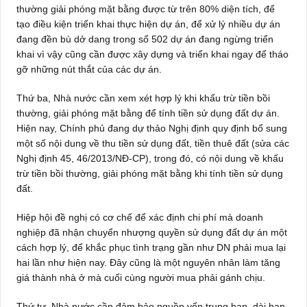
thường giải phóng mặt bằng được từ trên 80% diện tích, để
tạo điều kiện triển khai thực hiện dự án, để xử lý nhiều dự án
đang đền bù dở dang trong số 502 dự án đang ngừng triển
khai vì vậy cũng cần được xây dựng và triển khai ngay để tháo
gỡ những nút thắt của các dự án.
Thứ ba, Nhà nước cần xem xét hợp lý khi khấu trừ tiền bồi
thường, giải phóng mặt bằng để tính tiền sử dụng đất dự án.
Hiện nay, Chính phủ đang dự thảo Nghị định quy định bổ sung
một số nội dung về thu tiền sử dụng đất, tiền thuê đất (sửa các
Nghị định 45, 46/2013/NĐ-CP), trong đó, có nội dung về khấu
trừ tiền bồi thường, giải phóng mặt bằng khi tính tiền sử dụng
đất.
Hiệp hội đề nghị có cơ chế để xác định chi phí mà doanh
nghiệp đã nhận chuyển nhượng quyền sử dụng đất dự án một
cách hợp lý, để khắc phục tình trạng gần như DN phải mua lại
hai lần như hiện nay. Đây cũng là một nguyên nhân làm tăng
giá thành nhà ở mà cuối cùng người mua phải gánh chịu.
Thứ tư, Nhà nước cần đảm bảo nguồn vốn trung hạn, dài hạn