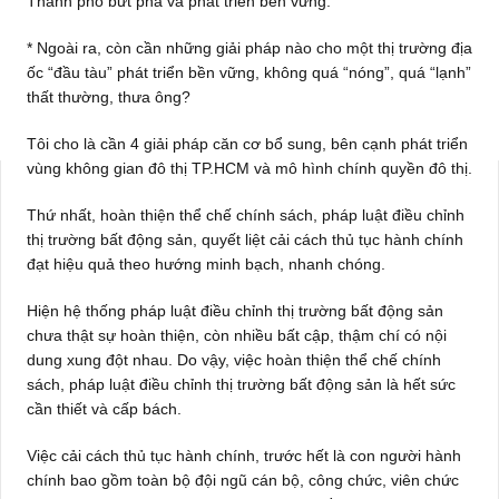
Thành phố bứt phá và phát triển bền vững.
* Ngoài ra, còn cần những giải pháp nào cho một thị trường địa
ốc “đầu tàu” phát triển bền vững, không quá “nóng”, quá “lạnh”
thất thường, thưa ông?
Tôi cho là cần 4 giải pháp căn cơ bổ sung, bên cạnh phát triển
vùng không gian đô thị TP.HCM và mô hình chính quyền đô thị.
Thứ nhất, hoàn thiện thể chế chính sách, pháp luật điều chỉnh
thị trường bất động sản, quyết liệt cải cách thủ tục hành chính
đạt hiệu quả theo hướng minh bạch, nhanh chóng.
Hiện hệ thống pháp luật điều chỉnh thị trường bất động sản
chưa thật sự hoàn thiện, còn nhiều bất cập, thậm chí có nội
dung xung đột nhau. Do vậy, việc hoàn thiện thể chế chính
sách, pháp luật điều chỉnh thị trường bất động sản là hết sức
cần thiết và cấp bách.
Việc cải cách thủ tục hành chính, trước hết là con người hành
chính bao gồm toàn bộ đội ngũ cán bộ, công chức, viên chức