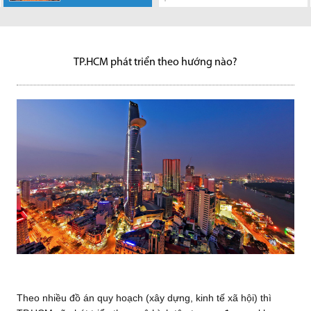
dựng, kinh tế xã
tế đang tăng
UBND TP.HCM
tài chính, có
Hàng loạt dự án
đất trong Thủ
Theo UBND tỉnh
Bất động sản
trường BĐS
hội) thì TP.HCM sẽ phát...
trưởng ổn định, tiết kiệm của...
vừa kiến nghị Bộ Giao thông
nguyện vọng thì sẽ được ghi...
hạ tầng khu đông TP.HCM đang
Thiêm cùng 5 khu đất khác sẽ
Đồng Nai, trong giai đoạn 2018-
công nghiệp, nghỉ dưỡng và tài
TP.HCM quý II-2020 do Công ty
vận tải ưu tiên sớm đầu tư xây
được thúc đẩy mạnh mẽ,
được TP HCM dùng...
2020, trên địa bàn Đồng Nai
sản khai thác cho thuê tốt...
Nghiên cứu JLL Việt Nam...
dựng...
theo...
sẽ...
TP.HCM phát triển theo hướng nào?
Theo nhiều đồ án quy hoạch (xây dựng, kinh tế xã hội) thì