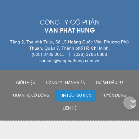
CÔNG TY CỔ PHẦN
VẠN PHÁT HƯNG
Tầng 2, Toà nhà Tulip, Số 15 Hoàng Quốc Việt, Phường Phú
Thuận, Quận 7, Thành phố Hồ Chí Minh.
|
(028) 3785 0011
(028) 3785 8888
contact@vanphathung.com.vn
GIỚI THIỆU
CÔNG TY THÀNH VIÊN
DỰ ÁN ĐẦU TƯ
QUAN HỆ CỔ ĐÔNG
TIN TỨC - SỰ KIỆN
TUYỂN DỤNG
LIÊN HỆ