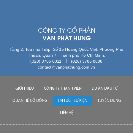
CÔNG TY CỔ PHẦN
VẠN PHÁT HƯNG
Tầng 2, Toà nhà Tulip, Số 15 Hoàng Quốc Việt, Phường Phú
Thuận, Quận 7, Thành phố Hồ Chí Minh.
|
(028) 3785 0011
(028) 3785 8888
contact@vanphathung.com.vn
GIỚI THIỆU
CÔNG TY THÀNH VIÊN
DỰ ÁN ĐẦU TƯ
QUAN HỆ CỔ ĐÔNG
TIN TỨC - SỰ KIỆN
TUYỂN DỤNG
LIÊN HỆ