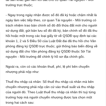
trường trực thuộc;
- Ngay trong ngày nhận được sổ đỏ đã ký hoặc chậm nhất là
ngày làm việc tiếp theo, cơ quan Tài nguyên - Môi trường có
trách nhiệm trao bản chính sổ đỏ đối thửa đất mới cho người
sử dụng đất; gửi bản lưu sổ đỏ đã ký, bản chính sổ đỏ đã thu
hồi hoặc một trong các loại giấy tờ về QSDĐ quy định tại các
khoản 1, 2 và 5 Điều 50 của Luật Đất đai đã thu hồi cho Văn
phòng đăng ký QSDĐ trực thuộc; gửi thông báo biến động về
sử dụng đất cho Văn phòng đăng ký QSDĐ thuộc Sở Tài
nguyên - Môi trường để chỉnh lý hồ sơ địa chính gốc.
Ngoài ra, còn có các khoản thuế, phí, lệ phí bên chuyển
nhượng phải nộp như:
Thuế thu nhập cá nhân: Số thuế thu nhập cá nhân mà bên
chuyển nhượng phải nộp căn cứ vào thuế suất và thu nhập
của người đó. Theo Luật thuế thu nhập cá nhân thì tuỳ từng
trường hợp mà người chuyển nhượng được lựa chọn một
trong hai cách sau: