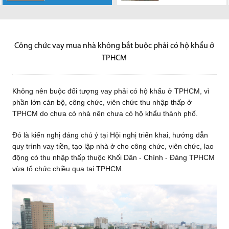
Không nên buộc
HoREA cho rằng
Giao các sở,
Nguồn cung căn
Văn phòng chính
các thị trường
đối tượng vay phải có hộ khẩu
cần phải bổ sung quy định cho
ngành được phân công chủ trì
hộ cao cấp hiện nay đang khá
phủ phát đi thông báo số
bất động sản ở châu Á - Thái
ở TPHCM, vì phần lớn cán...
phép thực hiện thủ tục
thụ lý, giải quyết các nhóm
hạn chế, nên theo các chuyên
33/TB-VPCP truyền đạt ý kiến
Bình Dương đang...
chuyển...
dự...
gia...
kết...
Công chức vay mua nhà không bắt buộc phải có hộ khẩu ở
TPHCM
Không nên buộc đối tượng vay phải có hộ khẩu ở TPHCM, vì
phần lớn cán bộ, công chức, viên chức thu nhập thấp ở
TPHCM do chưa có nhà nên chưa có hộ khẩu thành phố.
Đó là kiến nghị đáng chú ý tại Hội nghị triển khai, hướng dẫn
quy trình vay tiền, tạo lập nhà ở cho công chức, viên chức, lao
động có thu nhập thấp thuộc Khối Dân - Chính - Đảng TPHCM
vừa tổ chức chiều qua tại TPHCM.