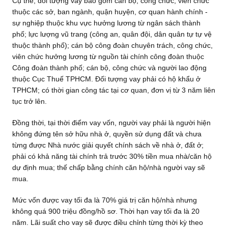
Cụ thể, đối tượng vay bao gồm cán bộ, công chức, viên chức
thuộc các sở, ban ngành, quận huyện, cơ quan hành chính -
sự nghiệp thuộc khu vực hưởng lương từ ngân sách thành
phố; lực lượng vũ trang (công an, quân đội, dân quân tự tự vệ
thuộc thành phố); cán bộ công đoàn chuyên trách, công chức,
viên chức hưởng lương từ nguồn tài chính công đoàn thuộc
Công đoàn thành phố; cán bộ, công chức và người lao động
thuộc Cục Thuế TPHCM. Đối tượng vay phải có hộ khẩu ở
TPHCM; có thời gian công tác tại cơ quan, đơn vị từ 3 năm liên
tục trở lên.
Đồng thời, tại thời điểm vay vốn, người vay phải là người hiện
không đứng tên sở hữu nhà ở, quyền sử dụng đất và chưa
từng được Nhà nước giải quyết chính sách về nhà ở, đất ở;
phải có khả năng tài chính trả trước 30% tiền mua nhà/căn hộ
dự định mua; thế chấp bằng chính căn hộ/nhà người vay sẽ
mua.
Mức vốn được vay tối đa là 70% giá trị căn hộ/nhà nhưng
không quá 900 triệu đồng/hồ sơ. Thời hạn vay tối đa là 20
năm. Lãi suất cho vay sẽ được điều chỉnh từng thời kỳ theo