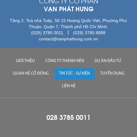
CÔNG TY CỔ PHẦN
VẠN PHÁT HƯNG
Tầng 2, Toà nhà Tulip, Số 15 Hoàng Quốc Việt, Phường Phú
Thuận, Quận 7, Thành phố Hồ Chí Minh.
|
(028) 3785 0011
(028) 3785 8888
contact@vanphathung.com.vn
GIỚI THIỆU
CÔNG TY THÀNH VIÊN
DỰ ÁN ĐẦU TƯ
QUAN HỆ CỔ ĐÔNG
TIN TỨC - SỰ KIỆN
TUYỂN DỤNG
LIÊN HỆ
028 3785 0011