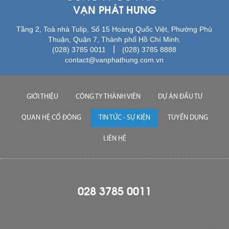
VẠN PHÁT HƯNG
Tầng 2, Toà nhà Tulip, Số 15 Hoàng Quốc Việt, Phường Phú
Thuận, Quận 7, Thành phố Hồ Chí Minh.
|
(028) 3785 0011
(028) 3785 8888
contact@vanphathung.com.vn
GIỚI THIỆU
CÔNG TY THÀNH VIÊN
DỰ ÁN ĐẦU TƯ
QUAN HỆ CỔ ĐÔNG
TIN TỨC - SỰ KIỆN
TUYỂN DỤNG
LIÊN HỆ
028 3785 0011