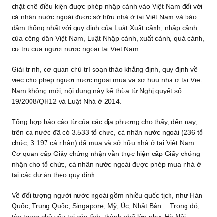
chặt chẽ điều kiện được phép nhập cảnh vào Việt Nam đối với
cá nhân nước ngoài được sở hữu nhà ở tại Việt Nam và bảo
đảm thống nhất với quy định của Luật Xuất cảnh, nhập cảnh
của công dân Việt Nam, Luật Nhập cảnh, xuất cảnh, quá cảnh,
cư trú của người nước ngoài tại Việt Nam.
Giải trình, cơ quan chủ trì soạn thảo khẳng định, quy định về
việc cho phép người nước ngoài mua và sở hữu nhà ở tại Việt
Nam không mới, nội dung này kế thừa từ Nghị quyết số
19/2008/QH12 và Luật Nhà ở 2014.
Tổng hợp báo cáo từ của các địa phương cho thấy, đến nay,
trên cả nước đã có 3.533 tổ chức, cá nhân nước ngoài (236 tổ
chức, 3.197 cá nhân) đã mua và sở hữu nhà ở tại Việt Nam.
Cơ quan cấp Giấy chứng nhận vẫn thực hiện cấp Giấy chứng
nhận cho tổ chức, cá nhân nước ngoài được phép mua nhà ở
tại các dự án theo quy định.
Về đối tượng người nước ngoài gồm nhiều quốc tịch, như Hàn
Quốc, Trung Quốc, Singapore, Mỹ, Úc, Nhật Bản… Trong đó,
tập trung chủ yếu tại các tỉnh, thành phố lớn như: Hà Nội,