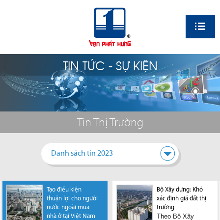
EN
TIN TỨC - SỰ KIỆN
Tin Thị Trường
Danh sách tin 2023
Tạo điều kiện
Thị trường BĐS tại
Thủ tướng phê
Bộ Xây dựng: Khó
Thị trường bất
thuận lợi cho người
TP.HCM phục hồi rõ
duyệt Quy hoạch
xác định giá đất thị
động sản sẽ chứng
nước ngoài mua
nét trong tháng
TPHCM thời kỳ
trường
kiến một bước
Theo Bộ Xây
nhà ở tại Việt Nam
9/2024
2021-2030, tầm
ngoặt lớn vào giữa